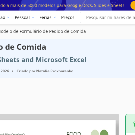
ado a mais de 5000 modelos para Google Docs, Slides e Sheets
ção
Pessoal
Férias
Preços
odelo de Formulário de Pedido de Comida
o de Comida
Sheets and Microsoft Excel
 2026
•
Criado por
Natalia Prokhorenko