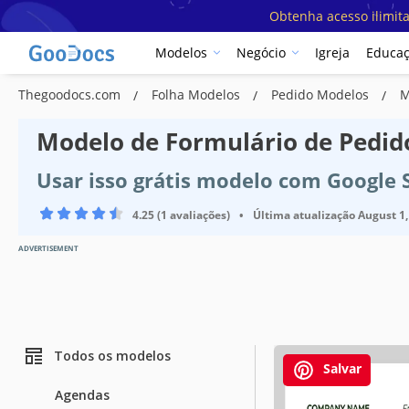
Obtenha acesso ilimit
Modelos
Negócio
Igreja
Educa
Thegoodocs.com
Folha Modelos
Pedido Modelos
M
Modelo de Formulário de Pedid
Usar isso grátis modelo com Google 
4.25 (1 avaliações)
•
Última atualização
August 1,
ADVERTISEMENT
Todos os modelos
Salvar
Agendas