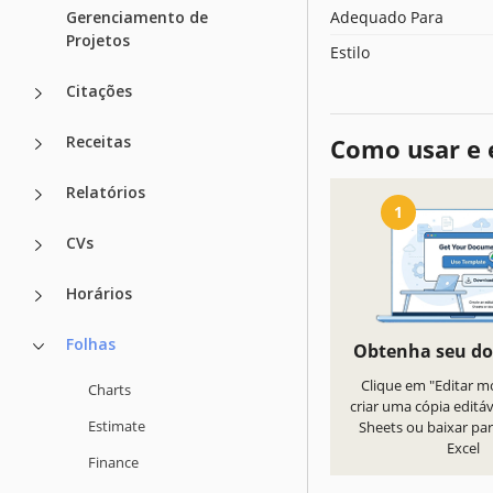
Gerenciamento de
Adequado Para
Projetos
Estilo
Citações
Receitas
Como usar e 
Relatórios
1
CVs
Horários
Folhas
Obtenha seu d
Clique em "Editar m
Charts
criar uma cópia editá
Estimate
Sheets ou baixar par
Excel
Finance