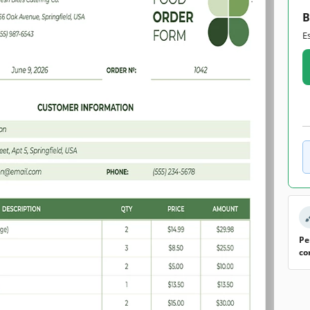
B
E
Pe
co