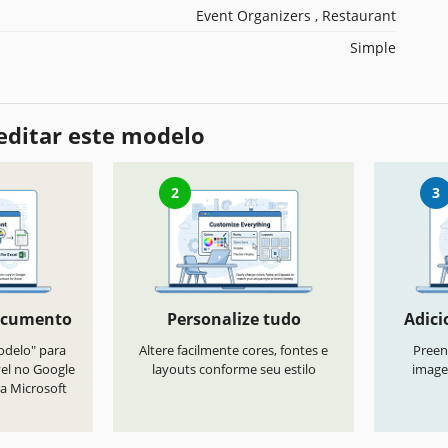
Event Organizers , Restaurant
Simple
editar este modelo
2
3
ocumento
Personalize tudo
Adici
odelo" para
Altere facilmente cores, fontes e
Preen
vel no Google
layouts conforme seu estilo
image
a Microsoft