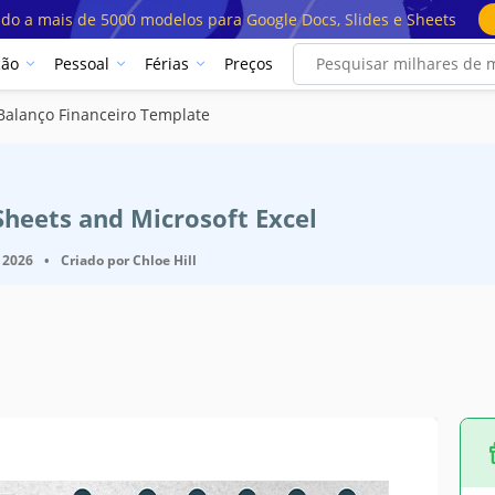
ado a mais de 5000 modelos para Google Docs, Slides e Sheets
ção
Pessoal
Férias
Preços
Balanço Financeiro Template
Sheets and Microsoft Excel
 2026
•
Criado por
Chloe Hill