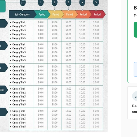
B
E
Pe
co