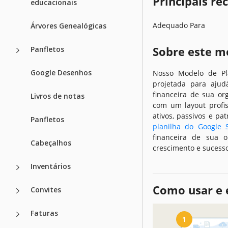
Principais r
educacionais
Adequado Para
Árvores Genealógicas
Sobre este m
Panfletos
Google Desenhos
Nosso Modelo de Pl
projetada para aju
financeira de sua or
Livros de notas
com um layout profis
ativos, passivos e pa
Panfletos
planilha do Google 
financeira de sua 
Cabeçalhos
crescimento e sucess
Inventários
Como usar e 
Convites
Faturas
1