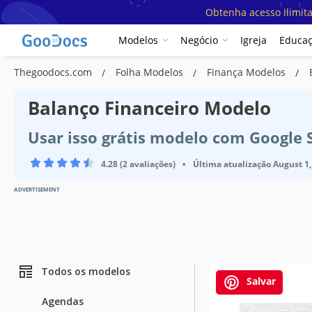
Obtenha acesso ilimit
Modelos
Negócio
Igreja
Educa
Thegoodocs.com
Folha Modelos
Finança Modelos
Balanço Financeiro Modelo
Usar isso grátis modelo com Google 
4.28 (2 avaliações)
•
Última atualização
August 1,
ADVERTISEMENT
Todos os modelos
Salvar
Agendas