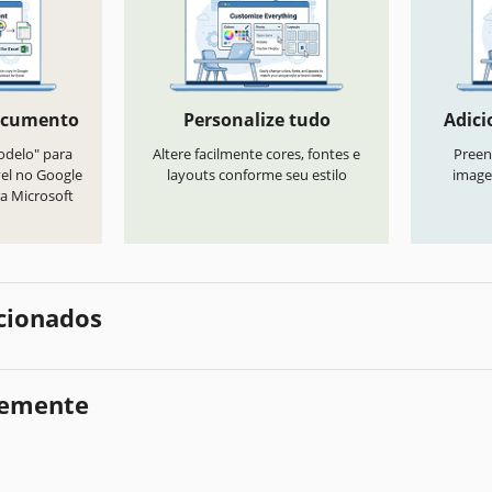
ocumento
Personalize tudo
Adici
odelo" para
Altere facilmente cores, fontes e
Preen
vel no Google
layouts conforme seu estilo
image
a Microsoft
cionados
temente