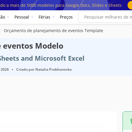
ado a mais de 5000 modelos para Google Docs, Slides e Sheets
ção
Pessoal
Férias
Preços
Orçamento de planejamento de eventos Template
 eventos Modelo
Sheets and Microsoft Excel
 2026
•
Criado por
Natalia Prokhorenko