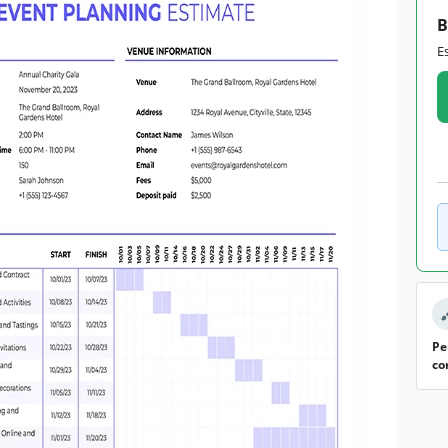
B
E
Pe
co