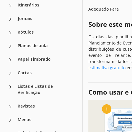
Itinerários
Adequado Para
Jornais
Sobre este m
Rótulos
Os dias das planilh
Planejamento de Even
Planos de aula
distribuições de cus
evento de relance
Papel Timbrado
transformam dados c
estimativa gratuito
em
Cartas
Listas e Listas de
Como usar e 
Verificação
Revistas
1
Menus