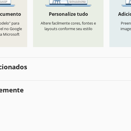
ocumento
Personalize tudo
Adici
odelo" para
Altere facilmente cores, fontes e
Preen
vel no Google
layouts conforme seu estilo
image
a Microsoft
cionados
temente