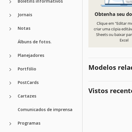
Boletins informativos
Obtenha seu d
Jornais
Clique em "Editar m
Notas
criar uma cópia editá
Sheets ou baixar par
Excel
Álbuns de fotos.
Planejadores
Modelos rela
Portfólio
PostCards
Vistos recen
Cartazes
Comunicados de imprensa
Programas