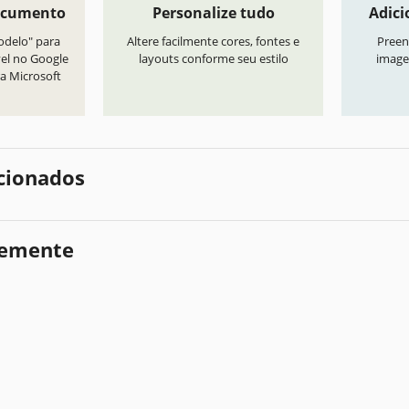
ocumento
Personalize tudo
Adici
odelo" para
Altere facilmente cores, fontes e
Preen
vel no Google
layouts conforme seu estilo
image
a Microsoft
cionados
temente