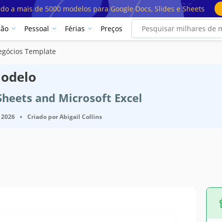
ado a mais de 5000 modelos para Google Docs, Slides e Sheets
ção
Pessoal
Férias
Preços
egócios Template
Modelo
Sheets and Microsoft Excel
 2026
•
Criado por
Abigail Collins