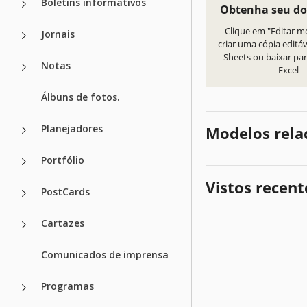
Boletins informativos
Obtenha seu d
Clique em "Editar m
Jornais
criar uma cópia editá
Sheets ou baixar par
Notas
Excel
Álbuns de fotos.
Planejadores
Modelos rela
Portfólio
Vistos recen
PostCards
Cartazes
Comunicados de imprensa
Programas