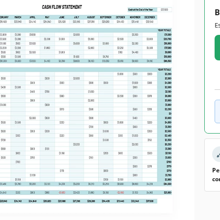
B
E
Pe
co