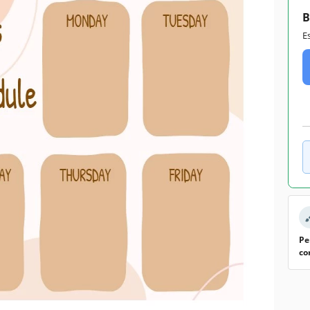
B
E
Pe
co