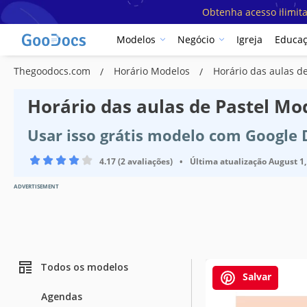
Obtenha acesso ilimit
Modelos
Negócio
Igreja
Educa
Thegoodocs.com
Horário Modelos
Horário das aulas d
Horário das aulas de Pastel Mo
Usar isso grátis modelo com Google
4.17 (2 avaliações)
•
Última atualização
August 1,
ADVERTISEMENT
Todos os modelos
Salvar
Agendas