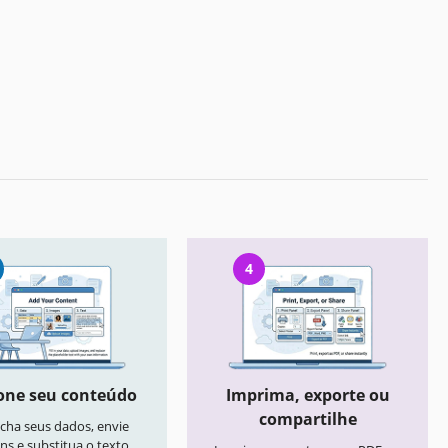
4
one seu conteúdo
Imprima, exporte ou
compartilhe
cha seus dados, envie
ns e substitua o texto