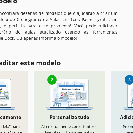
odelo
encontrará dezenas de modelos que o ajudarão a criar um
delo de Cronograma de Aulas em Tons Pasteis grátis, em
s, é perfeito para esse problema! Você pode adicionar
orário de aulas atualizado usando as ferramentas
le Docs. Ou apenas imprima o modelo!
editar este modelo
2
3
ocumento
Personalize tudo
Adici
odelo" para
Altere facilmente cores, fontes e
Preen
vel no Google
layouts conforme seu estilo
image