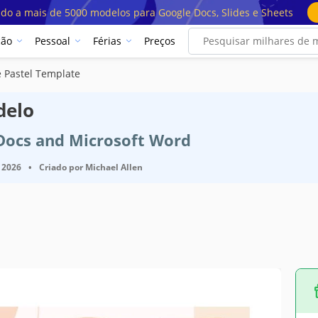
ado a mais de 5000 modelos para Google Docs, Slides e Sheets
ção
Pessoal
Férias
Preços
e Pastel Template
delo
 Docs and Microsoft Word
 2026
•
Criado por
Michael Allen