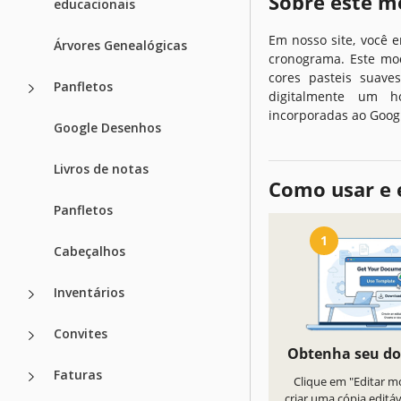
Sobre este m
educacionais
Em nosso site, você 
Árvores Genealógicas
cronograma. Este mo
cores pasteis suave
Panfletos
digitalmente um h
incorporadas ao Goog
Google Desenhos
Livros de notas
Como usar e 
Panfletos
1
Cabeçalhos
Inventários
Convites
Obtenha seu d
Faturas
Clique em "Editar m
criar uma cópia editá