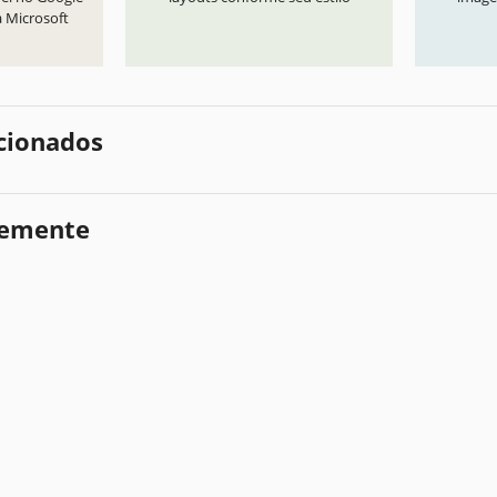
a Microsoft
cionados
temente