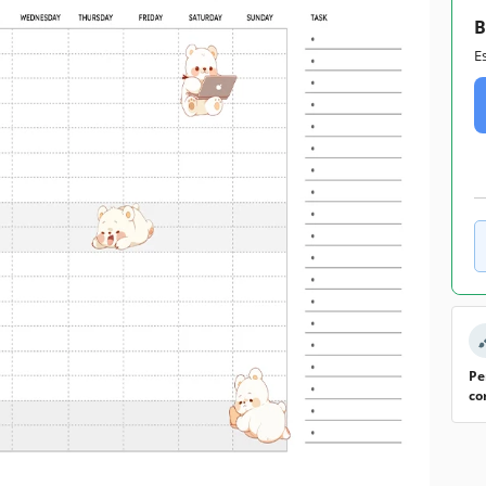
B
E
Pe
co