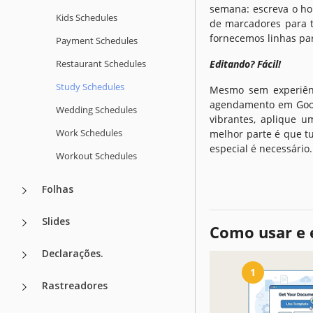
semana: escreva o hor
Kids Schedules
de marcadores para 
fornecemos linhas par
Payment Schedules
Restaurant Schedules
Editando? Fácil!
Study Schedules
Mesmo sem experiênc
agendamento em Goog
Wedding Schedules
vibrantes, aplique um
Work Schedules
melhor parte é que t
especial é necessário.
Workout Schedules
Folhas
Slides
Como usar e 
Declarações.
1
Rastreadores