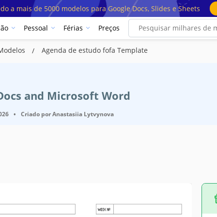
ado a mais de 5000 modelos para Google Docs, Slides e Sheets
ção
Pessoal
Férias
Preços
 Modelos
Agenda de estudo fofa Template
 Docs and Microsoft Word
2026
•
Criado por
Anastasiia Lytvynova