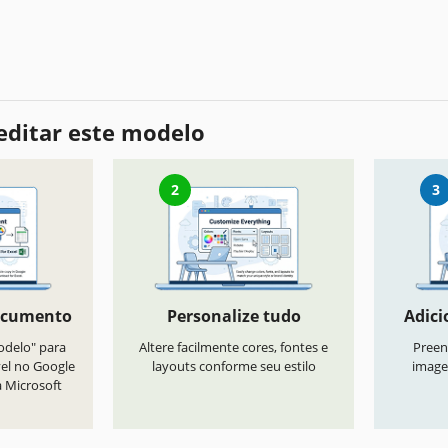
editar este modelo
2
3
ocumento
Personalize tudo
Adici
odelo" para
Altere facilmente cores, fontes e
Preen
vel no Google
layouts conforme seu estilo
image
a Microsoft