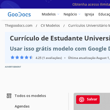
Obtenha acesso ilimit
Modelos
Negócio
Igreja
Educa
Thegoodocs.com
CV Modelos
Currículos Universitário
Currículo de Estudante Univers
Usar isso grátis modelo com Google
4.25 (1 avaliações)
•
Última atualização
August 1,
ADVERTISEMENT
Todos os modelos
Salvar
Agendas