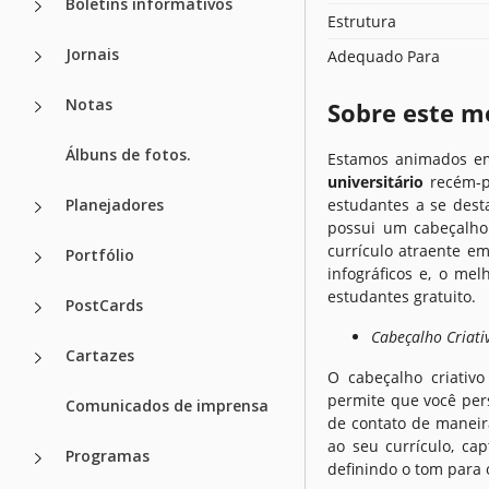
Boletins informativos
Estrutura
Jornais
Adequado Para
Notas
Sobre este m
Álbuns de fotos.
Estamos animados e
universitário
recém-pr
Planejadores
estudantes a se dest
possui um cabeçalho
currículo atraente em
Portfólio
infográficos e, o me
estudantes gratuito.
PostCards
Cabeçalho Criati
Cartazes
O cabeçalho criativo
permite que você per
Comunicados de imprensa
de contato de maneir
ao seu currículo, ca
Programas
definindo o tom para 