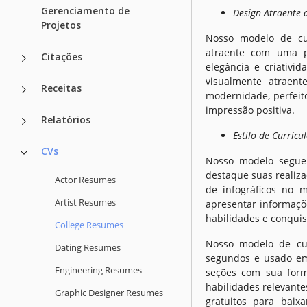
Gerenciamento de
Design Atraente 
Projetos
Nosso modelo de cur
atraente com uma p
Citações
elegância e criativi
visualmente atraen
Receitas
modernidade, perfeit
impressão positiva.
Relatórios
Estilo de Currícu
CVs
Nosso modelo segue 
destaque suas realizaç
Actor Resumes
de infográficos no 
Artist Resumes
apresentar informaçõ
habilidades e conquis
College Resumes
Nosso modelo de cur
Dating Resumes
segundos e usado em 
Engineering Resumes
seções com sua forma
habilidades relevant
Graphic Designer Resumes
gratuitos para baix