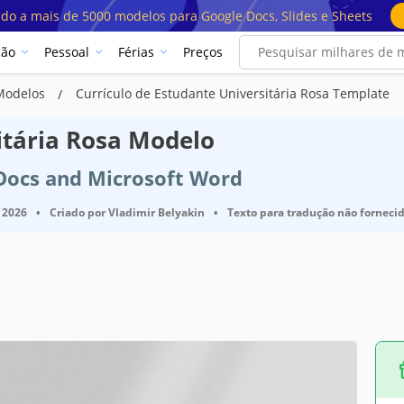
ado a mais de 5000 modelos para Google Docs, Slides e Sheets
ção
Pessoal
Férias
Preços
 Modelos
Currículo de Estudante Universitária Rosa Template
itária Rosa Modelo
 Docs and Microsoft Word
 2026
•
Criado por
Vladimir Belyakin
•
Texto para tradução não fornecid