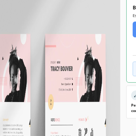
B
E
Pe
co