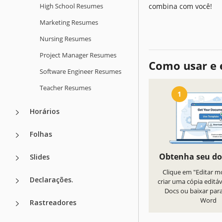
High School Resumes
combina com você!
Marketing Resumes
Nursing Resumes
Project Manager Resumes
Como usar e 
Software Engineer Resumes
Teacher Resumes
1
Horários
Folhas
Obtenha seu d
Slides
Clique em "Editar m
Declarações.
criar uma cópia editá
Docs ou baixar par
Word
Rastreadores