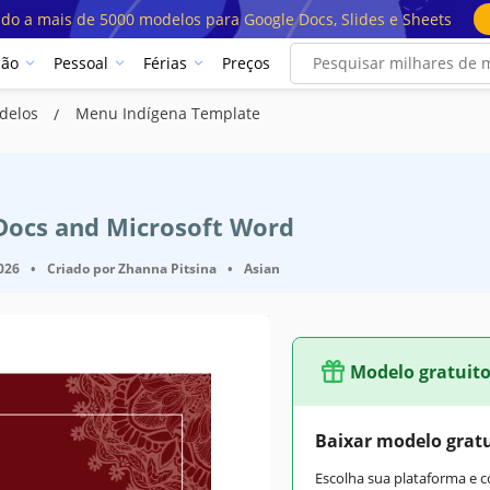
ado a mais de 5000 modelos para Google Docs, Slides e Sheets
ção
Pessoal
Férias
Preços
delos
Menu Indígena Template
 Docs and Microsoft Word
2026
•
Criado por
Zhanna Pitsina
•
Asian
Modelo gratuit
Baixar modelo grat
Escolha sua plataforma e 