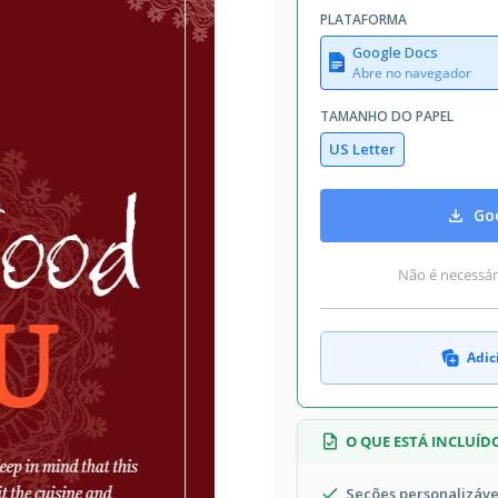
PLATAFORMA
Google Docs
Abre no navegador
TAMANHO DO PAPEL
US Letter
Goo
Não é necessári
Adic
O QUE ESTÁ INCLUÍD
Seções personalizáve