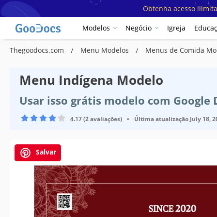
Obtenha acesso ilimit
Modelos
Negócio
Igreja
Educa
Thegoodocs.com
Menu Modelos
Menus de Comida Mo
Menu Indígena Modelo
Usar isso grátis modelo com Google
4.17 (2 avaliações)
•
Última atualização
July 18, 
Salvar