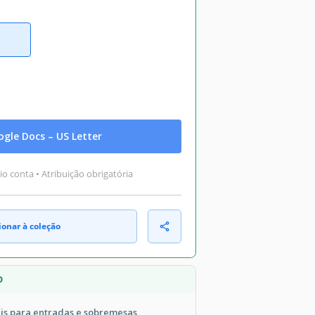
gle Docs – US Letter
o conta • Atribuição obrigatória
ionar à coleção
O
is para entradas e sobremesas