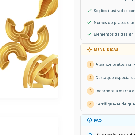
Seções ilustradas par
Nomes de pratos e pr
Elementos de design
MENU DICAS
Atualize pratos con
1
Destaque especiais 
2
Incorpore a marca d
3
Certifique-se de que
4
FAQ
Este modelo é gratu