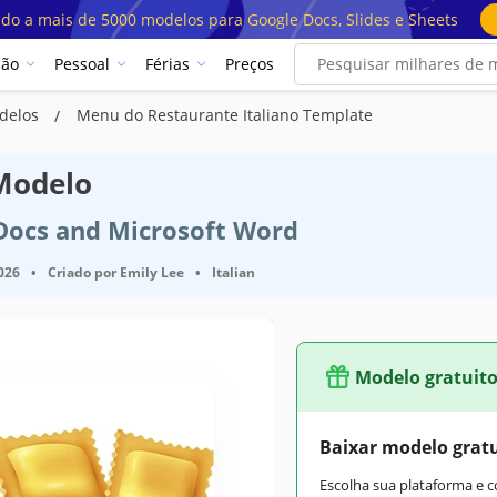
ado a mais de 5000 modelos para Google Docs, Slides e Sheets
ção
Pessoal
Férias
Preços
delos
Menu do Restaurante Italiano Template
Modelo
 Docs and Microsoft Word
2026
•
Criado por
Emily Lee
•
Italian
Modelo gratuit
Baixar modelo grat
Escolha sua plataforma e 