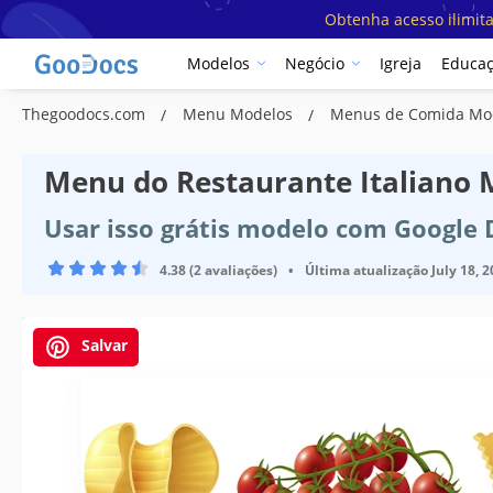
Obtenha acesso ilimit
Modelos
Negócio
Igreja
Educa
Thegoodocs.com
Menu Modelos
Menus de Comida Mo
Menu do Restaurante Italiano 
Usar isso grátis modelo com Google
4.38 (2 avaliações)
•
Última atualização
July 18, 
Salvar