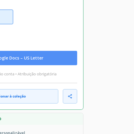
gle Docs – US Letter
o conta • Atribuição obrigatória
ionar à coleção
O
ersonalizável