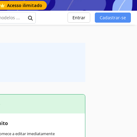
Acesso ilimitado
Entrar
Cadastrar-se
o
uito
comece a editar imediatamente