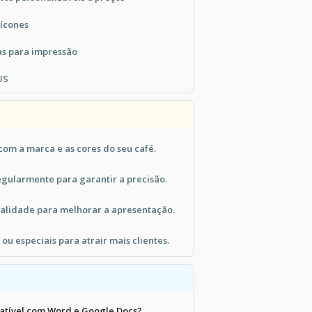
ícones
as para impressão
US
com a marca e as cores do seu café.
egularmente para garantir a precisão.
ualidade para melhorar a apresentação.
 ou especiais para atrair mais clientes.
atível com Word e Google Docs?