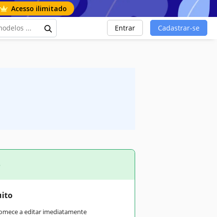
Acesso ilimitado
Entrar
Cadastrar-se
o
uito
comece a editar imediatamente