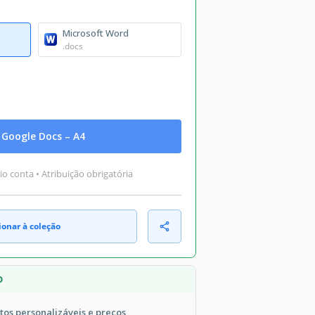
Microsoft Word
.docs
Google Docs – A4
o conta • Atribuição obrigatória
ionar à coleção
O
tos personalizáveis e preços