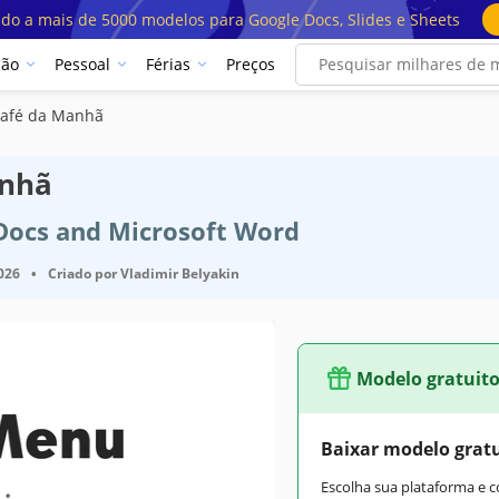
ado a mais de 5000 modelos para Google Docs, Slides e Sheets
ção
Pessoal
Férias
Preços
afé da Manhã
anhã
 Docs and Microsoft Word
2026
•
Criado por
Vladimir Belyakin
Modelo gratuit
Baixar modelo grat
Escolha sua plataforma e 