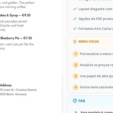
Layout elegante com 
Opções de PDF pront
Formatos A4 e Carta 
MENU DICAS
Personalize o menu 
1
Atualize os preços r
2
Use papel de alta q
3
Inclua itens sazonais
4
FAQ
Este modelo é comp