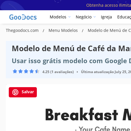
Obtenha acesso ilimit
Modelos
Negócio
Igreja
Educa
Thegoodocs.com
Menu Modelos
Modelo de Menú de C
Modelo de Menú de Café da M
Usar isso grátis modelo com Google
4.25 (1 avaliações)
•
Última atualização
July 25, 
Salvar