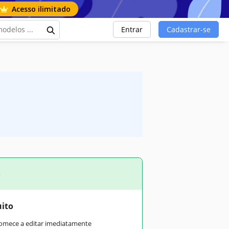
Acesso ilimitado
Entrar
Cadastrar-se
o
uito
comece a editar imediatamente