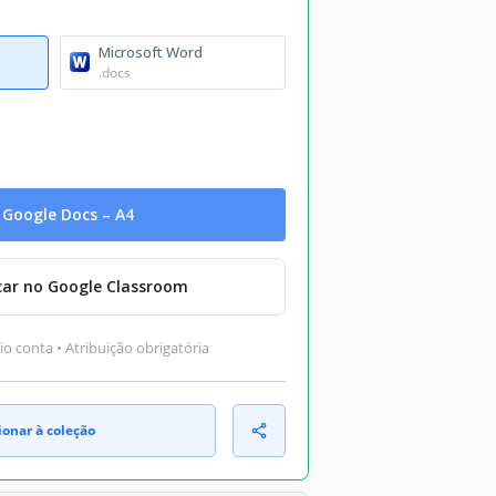
Microsoft Word
.docs
Google Docs – A4
car no Google Classroom
o conta • Atribuição obrigatória
ionar à coleção