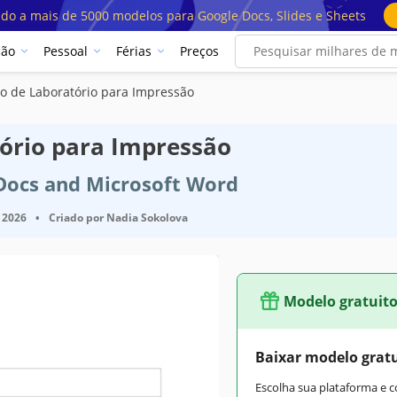
ado a mais de 5000 modelos para Google Docs, Slides e Sheets
ção
Pessoal
Férias
Preços
io de Laboratório para Impressão
tório para Impressão
 Docs and Microsoft Word
 2026
•
Criado por
Nadia Sokolova
Modelo gratuit
Baixar modelo grat
Escolha sua plataforma e 