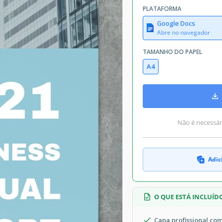
PLATAFORMA
Google Docs
Abre no navegador
TAMANHO DO PAPEL
A4
Não é necessári
Adic
O QUE ESTÁ INCLUÍD
Capa profissional c