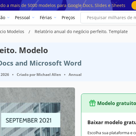
ado a mais de 5000 modelos para Google Docs, Slides e Sheets
ção
Pessoal
Férias
Preços
ócio Modelos
Relatório anual do negócio perfeito. Template
feito. Modelo
 Docs and Microsoft Word
 2026
•
Criado por
Michael Allen
•
Annual
Modelo gratuit
Baixar modelo grat
Escolha sua plataforma e 