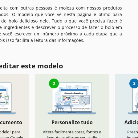
ceita com outras pessoas é moleza com nossos produtos
tados. O modelo que você vê nesta página é ótimo para
 de bolo delicioso nele. Tudo o que você precisa fazer é
de ingredientes e descrever o processo de fazer o bolo em
se você escrever um número próximo a cada etapa que a
is isso facilita a leitura das informações.
editar este modelo
2
3
ocumento
Personalize tudo
Adici
odelo" para
Altere facilmente cores, fontes e
Preen
vel no Google
layouts conforme seu estilo
image