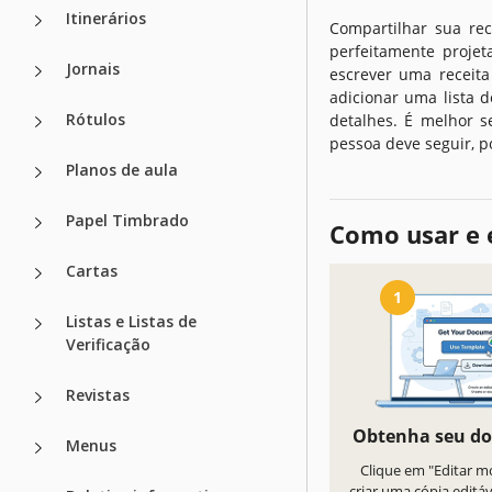
Itinerários
Compartilhar sua re
perfeitamente proje
Jornais
escrever uma receita
adicionar uma lista 
Rótulos
detalhes. É melhor 
pessoa deve seguir, po
Planos de aula
Papel Timbrado
Como usar e 
Cartas
1
Listas e Listas de
Verificação
Revistas
Obtenha seu d
Menus
Clique em "Editar m
criar uma cópia editá