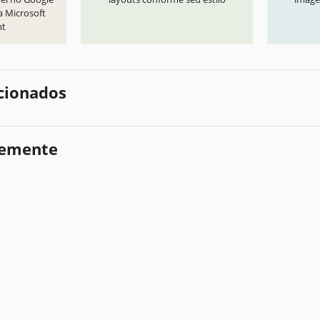
a Microsoft
nt
cionados
temente