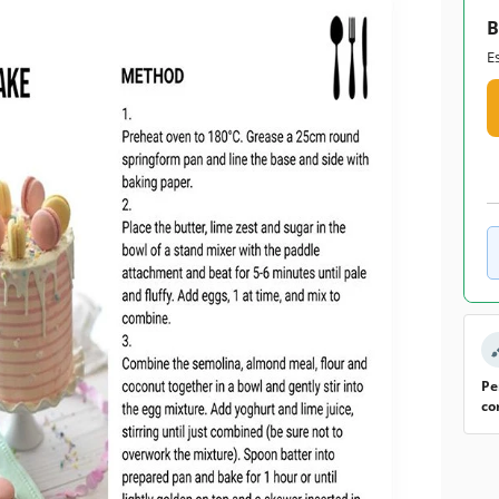
B
E
Pe
co