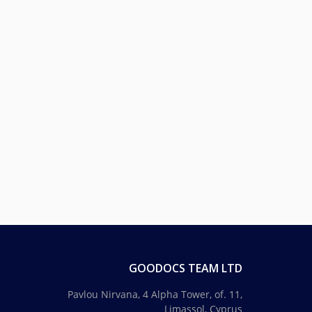
GOODOCS TEAM LTD
Pavlou Nirvana, 4 Alpha Tower, of. 11,
Limassol, Cyprus