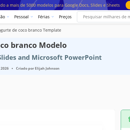
ado a mais de 5000 modelos para Google Docs, Slides e Sheets
ção
Pessoal
Férias
Preços
iogurte de coco branco Template
coco branco Modelo
Slides and Microsoft PowerPoint
 2026
•
Criado por
Elijah Johnson