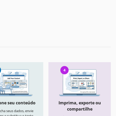
4
one seu conteúdo
Imprima, exporte ou
compartilhe
cha seus dados, envie
ns e substitua o texto