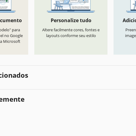
ocumento
Personalize tudo
Adici
odelo" para
Altere facilmente cores, fontes e
Preen
vel no Google
layouts conforme seu estilo
image
a Microsoft
cionados
temente