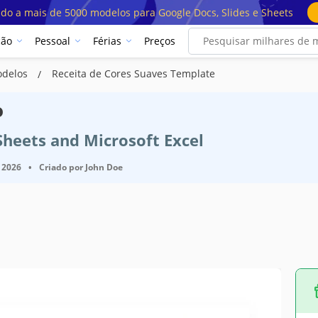
ado a mais de 5000 modelos para Google Docs, Slides e Sheets
ção
Pessoal
Férias
Preços
odelos
Receita de Cores Suaves Template
o
Sheets and Microsoft Excel
 2026
•
Criado por
John Doe