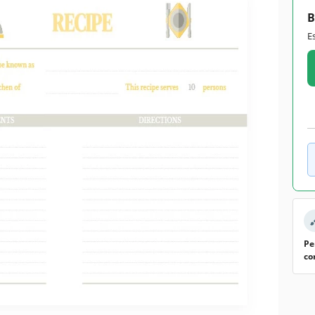
B
E
Pe
co