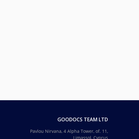
GOODOCS TEAM LTD
Pavlou Nirvana, 4 Alpha Tower, of. 11,
Limassol, Cyprus