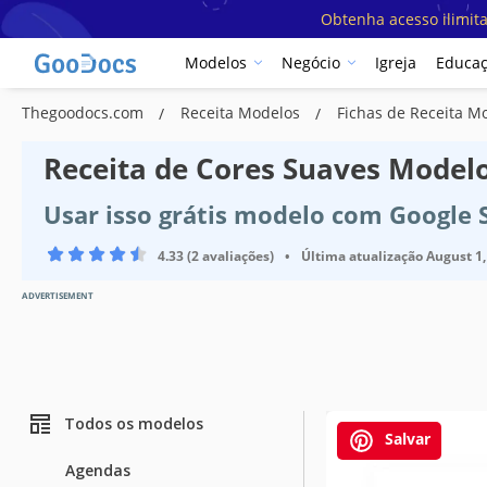
Obtenha acesso ilimit
Modelos
Negócio
Igreja
Educa
Thegoodocs.com
Receita Modelos
Fichas de Receita M
Receita de Cores Suaves Model
Usar isso grátis modelo com Google 
4.33 (2 avaliações)
•
Última atualização
August 1,
ADVERTISEMENT
Todos os modelos
Salvar
Agendas