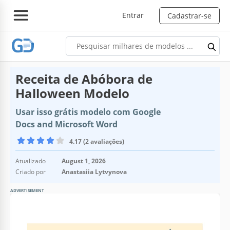
Entrar
Cadastrar-se
Receita de Abóbora de
Halloween Modelo
Usar isso grátis modelo com Google
Docs and Microsoft Word
4.17 (2 avaliações)
Atualizado
August 1, 2026
Criado por
Anastasiia Lytvynova
ADVERTISEMENT