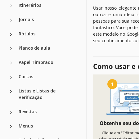
Itinerários
Usar nosso elegante 
outros é uma ideia r
Jornais
pessoas para sua rece
fantástico. Você pode
Rótulos
este modelo no Googl
seu conhecimento culi
Planos de aula
Papel Timbrado
Como usar e 
Cartas
1
Listas e Listas de
Verificação
Revistas
Obtenha seu d
Menus
Clique em "Editar m
criar uma cópia editá