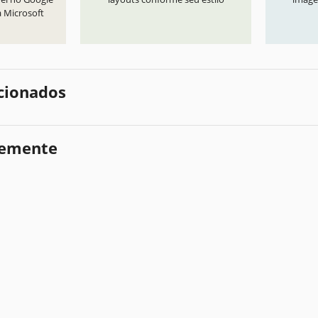
a Microsoft
cionados
temente