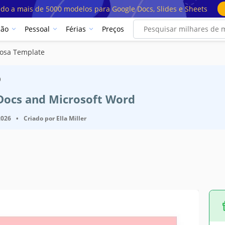
ado a mais de 5000 modelos para Google Docs, Slides e Sheets
ção
Pessoal
Férias
Preços
Rosa Template
o
 Docs and Microsoft Word
2026
•
Criado por
Ella Miller