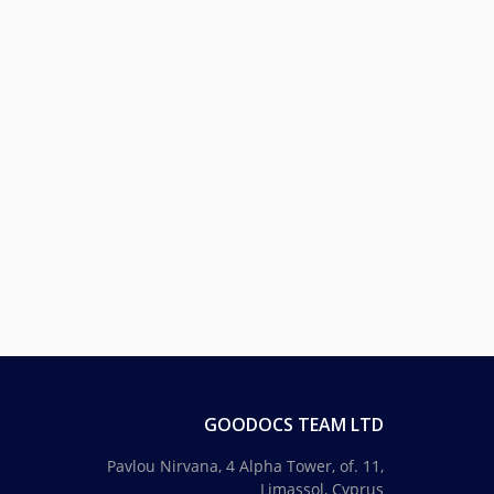
GOODOCS TEAM LTD
Pavlou Nirvana, 4 Alpha Tower, of. 11,
Limassol, Cyprus