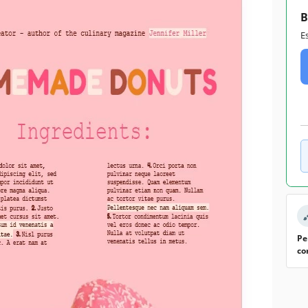
B
E
Pe
co