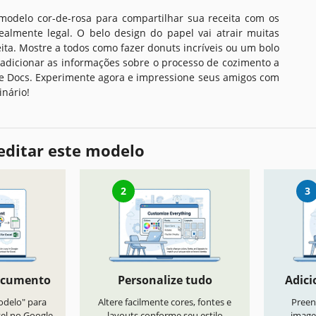
modelo cor-de-rosa para compartilhar sua receita com os
ealmente legal. O belo design do papel vai atrair muitas
ita. Mostre a todos como fazer donuts incríveis ou um bolo
 adicionar as informações sobre o processo de cozimento a
e Docs. Experimente agora e impressione seus amigos com
nário!
editar este modelo
2
3
ocumento
Personalize tudo
Adici
odelo" para
Altere facilmente cores, fontes e
Preen
vel no Google
layouts conforme seu estilo
image