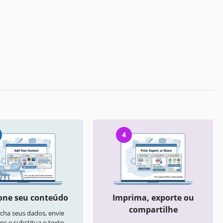
4
one seu conteúdo
Imprima, exporte ou
compartilhe
cha seus dados, envie
ns e substitua o texto