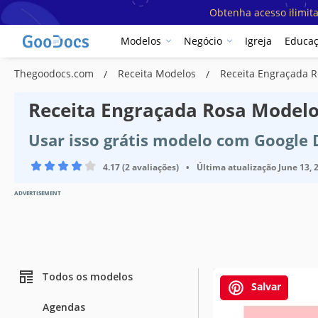
Obtenha acesso ilimit
Modelos
Negócio
Igreja
Educa
Thegoodocs.com
Receita Modelos
Receita Engraçada 
Receita Engraçada Rosa Model
Usar isso grátis modelo com Google
4.17 (2 avaliações)
•
Última atualização
June 13, 
ADVERTISEMENT
Todos os modelos
Salvar
Agendas