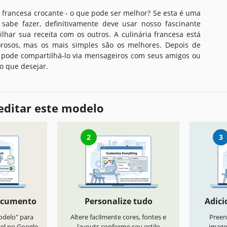
 francesa crocante - o que pode ser melhor? Se esta é uma
sabe fazer, definitivamente deve usar nosso fascinante
lhar sua receita com os outros. A culinária francesa está
orosos, mas os mais simples são os melhores. Depois de
ê pode compartilhá-lo via mensageiros com seus amigos ou
o que desejar.
editar este modelo
2
3
ocumento
Personalize tudo
Adici
odelo" para
Altere facilmente cores, fontes e
Preen
vel no Google
layouts conforme seu estilo
image