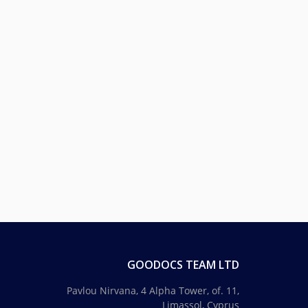
GOODOCS TEAM LTD
Pavlou Nirvana, 4 Alpha Tower, of. 11,
Limassol, Cyprus