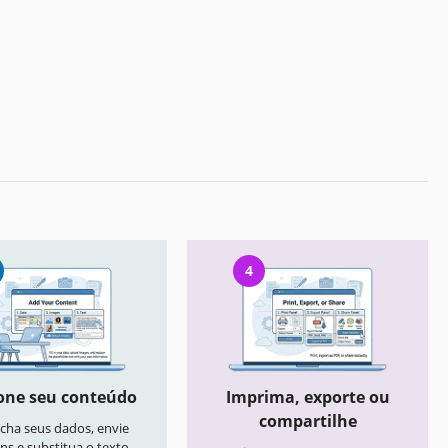
4
one seu conteúdo
Imprima, exporte ou
compartilhe
cha seus dados, envie
ns e substitua o texto