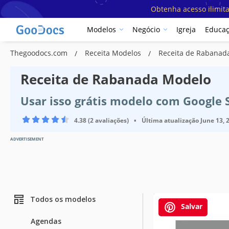
Obtenha acesso ilimit
Modelos
Negócio
Igreja
Educa
Thegoodocs.com
Receita Modelos
Receita de Rabanad
Receita de Rabanada Modelo
Usar isso grátis modelo com Google 
4.38 (2 avaliações)
•
Última atualização
June 13, 
ADVERTISEMENT
Todos os modelos
Salvar
Agendas