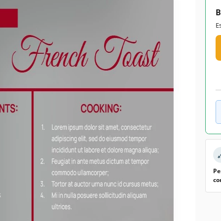
B
E
Pe
co