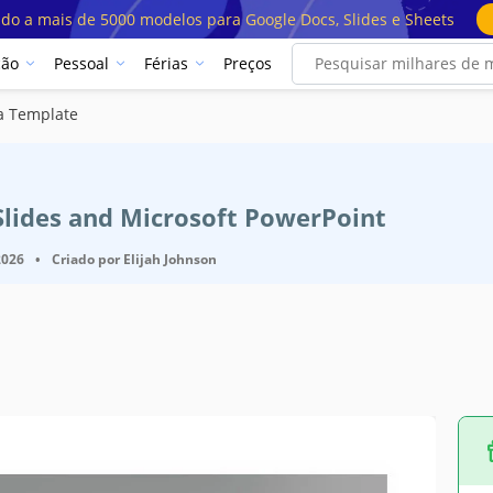
ado a mais de 5000 modelos para Google Docs, Slides e Sheets
ção
Pessoal
Férias
Preços
a Template
Slides and Microsoft PowerPoint
2026
•
Criado por
Elijah Johnson