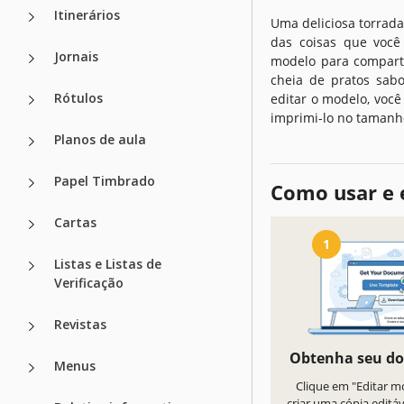
Itinerários
Uma deliciosa torrada
das coisas que você 
Jornais
modelo para comparti
cheia de pratos sab
Rótulos
editar o modelo, voc
imprimi-lo no tamanh
Planos de aula
Papel Timbrado
Como usar e 
Cartas
1
Listas e Listas de
Verificação
Revistas
Obtenha seu d
Menus
Clique em "Editar m
criar uma cópia editá