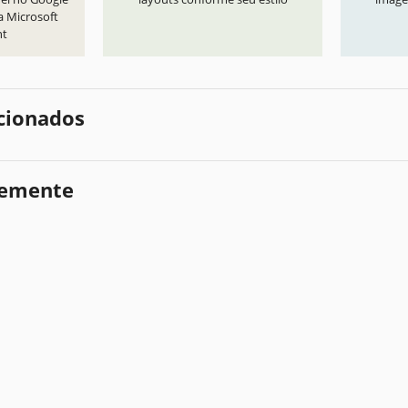
a Microsoft
nt
cionados
temente