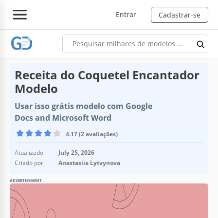
Entrar
Cadastrar-se
Receita do Coquetel Encantador
Modelo
Usar isso grátis modelo com Google
Docs and Microsoft Word
4.17 (2 avaliações)
Atualizado
July 25, 2026
Criado por
Anastasiia Lytvynova
ADVERTISEMENT