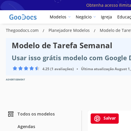
Obtenha acesso ilimit
Modelos
Negócio
Igreja
Educa
Thegoodocs.com
Planejadore Modelos
Modelo de Tare
Modelo de Tarefa Semanal
Usar isso grátis modelo com Google
4.25 (1 avaliações)
•
Última atualização
August 1,
ADVERTISEMENT
Todos os modelos
Salvar
Agendas