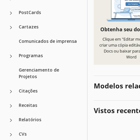
PostCards
Cartazes
Obtenha seu d
Clique em "Editar m
Comunicados de imprensa
criar uma cópia editá
Docs ou baixar par
Programas
Word
Gerenciamento de
Projetos
Modelos rela
Citações
Receitas
Vistos recen
Relatórios
CVs