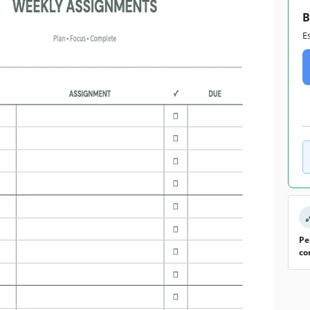
B
E
Pe
co