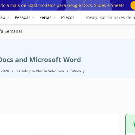
ado a mais de 5000 modelos para Google Docs, Slides e Sheets
ção
Pessoal
Férias
Preços
fa Semanal
 Docs and Microsoft Word
 2026
•
Criado por
Nadia Sokolova
•
Weekly