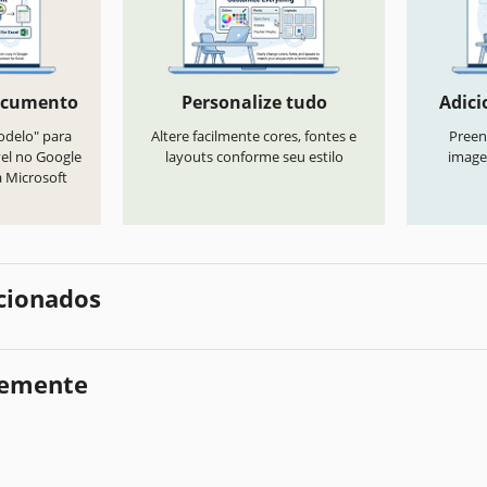
ocumento
Personalize tudo
Adici
odelo" para
Altere facilmente cores, fontes e
Preen
vel no Google
layouts conforme seu estilo
image
a Microsoft
cionados
temente