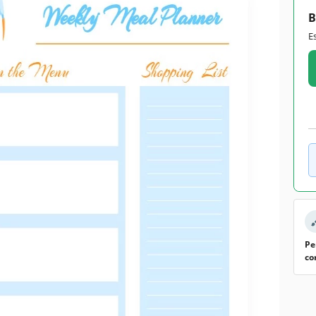
B
E
Pe
co