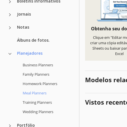
Boletins informativos
Jornais
Notas
Obtenha seu d
Clique em "Editar m
Álbuns de fotos.
criar uma cópia editá
Sheets ou baixar par
Planejadores
Excel
Business Planners
Family Planners
Modelos rela
Homework Planners
Meal Planners
Vistos recen
Training Planners
Wedding Planners
Portfólio