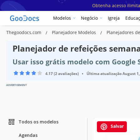
Obtenha acesso ilimit
Modelos
Negócio
Igreja
Educa
Thegoodocs.com
Planejadore Modelos
Planejadores d
Planejador de refeições semana
Usar isso grátis modelo com Google 
4.17 (2 avaliações)
•
Última atualização
August 1,
ADVERTISEMENT
Todos os modelos
Salvar
Agendas