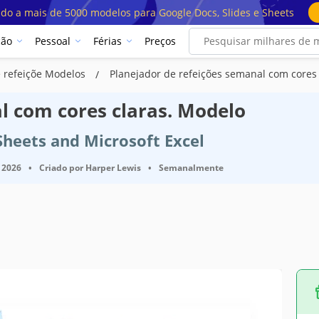
ado a mais de 5000 modelos para Google Docs, Slides e Sheets
ção
Pessoal
Férias
Preços
e refeiçõe Modelos
Planejador de refeições semanal com cores 
l com cores claras. Modelo
Sheets and Microsoft Excel
 2026
•
Criado por
Harper Lewis
•
Semanalmente