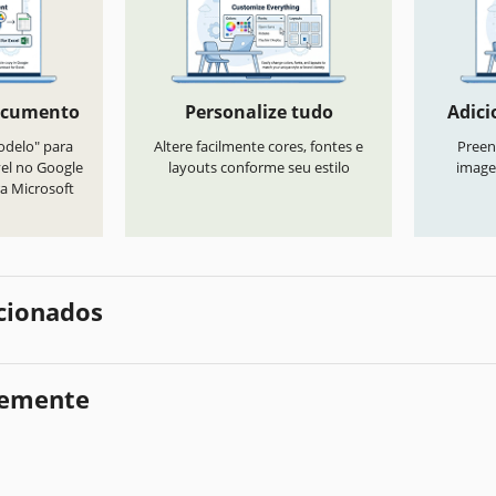
ocumento
Personalize tudo
Adici
odelo" para
Altere facilmente cores, fontes e
Preen
vel no Google
layouts conforme seu estilo
image
a Microsoft
cionados
temente