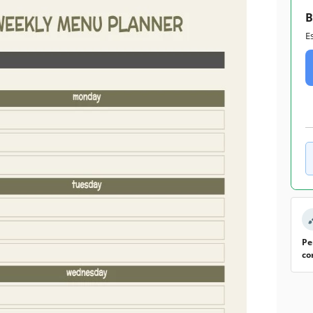
B
Google Docs
E
December 31, 2022
July 18, 2026
Adicionado às coleções por 16 Usuários
1 downloads este mês
ecursos deste modelo
Semanalmente Planejadore Modelos
Personal , Sports Healthy Lifestyle
odelo
Pe
co
 fazer menus todos os dias? Você quer fazer uma dieta de
ara a semana inteira? Então nosso modelo gratuito de
erde é o que você estava procurando. Adicione pratos e
s já preparadas. Você pode trabalhar com o
modelo de