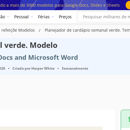
ado a mais de 5000 modelos para Google Docs, Slides e Sheets
ção
Pessoal
Férias
Preços
e refeiçõe Modelos
Planejador de cardápio semanal verde. Te
l verde. Modelo
 Docs and Microsoft Word
2026
•
Criado por
Harper White
•
Semanalmente
es do modelo