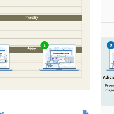
igitalmente ou imprimir quantas cópias precisar para
nte.
editar este modelo
2
3
ocumento
Personalize tudo
Adici
odelo" para
Altere facilmente cores, fontes e
Preen
vel no Google
layouts conforme seu estilo
image
a Microsoft