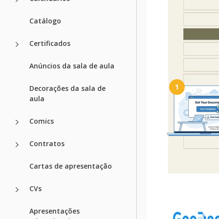
planejador semanal
d
preencher manualme
Catálogo
Certificados
Como usar e 
Anúncios da sala de aula
1
Decorações da sala de
aula
Comics
Contratos
Obtenha seu d
Clique em "Editar m
Cartas de apresentação
criar uma cópia editá
Docs ou baixar par
CVs
Word
Apresentações