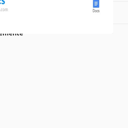
cionados
temente