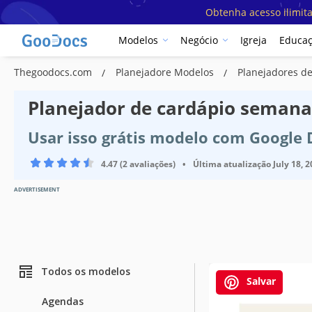
Obtenha acesso ilimit
Modelos
Negócio
Igreja
Educa
Thegoodocs.com
Planejadore Modelos
Planejadores d
Planejador de cardápio semana
Usar isso grátis modelo com Google
4.47 (2 avaliações)
•
Última atualização
July 18, 
ADVERTISEMENT
Todos os modelos
Salvar
Especificaçõ
Agendas