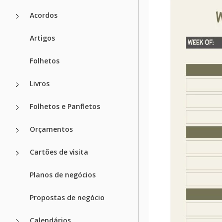
Formato
Acordos
Criado
Artigos
Última atualização
Folhetos
Comunidade
Estatísticas de uso
Livros
Principais r
Folhetos e Panfletos
Período
Orçamentos
Adequado Para
Cartões de visita
Sobre este m
Planos de negócios
Você está cansado de
Propostas de negócio
nutrição saudável p
Planejador Semanal V
calorias às coluna
Calendários