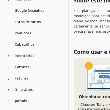
Sobre este m
Google Desenhos
Este planejador de t
motivação para estud
plano. Se você usar 
Livros de notas
certamente se sentir
precisa fazer nas pró
Panfletos
Cabeçalhos
Como usar e 
Inventários
1
Convites
Faturas
Itinerários
Obtenha seu d
Jornais
Clique em "Editar m
criar uma cópia editá