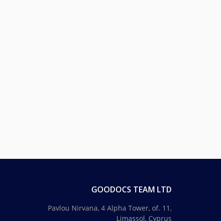
GOODOCS TEAM LTD
Pavlou Nirvana, 4 Alpha Tower, of. 11,
Limassol, Cyprus