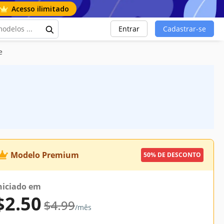
Acesso ilimitado
Entrar
Cadastrar-se
e
Modelo Premium
50% DE DESCONTO
niciado em
$2.50
$4.99
/mês