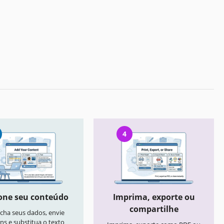
4
one seu conteúdo
Imprima, exporte ou
compartilhe
cha seus dados, envie
ns e substitua o texto