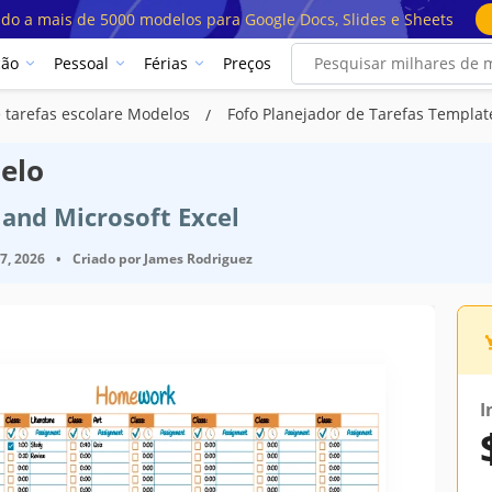
ado a mais de 5000 modelos para Google Docs, Slides e Sheets
ção
Pessoal
Férias
Preços
 tarefas escolare Modelos
Fofo Planejador de Tarefas Templat
elo
and Microsoft Excel
7, 2026
•
Criado por
James Rodriguez
I