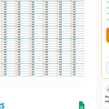
Pe
co