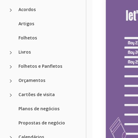
Formato
Acordos
Criado
Artigos
Última atualização
Folhetos
Comunidade
Estatísticas de uso
Livros
Principais r
Folhetos e Panfletos
Adequado Para
Orçamentos
Sobre este m
Cartões de visita
Você pode usar noss
Planos de negócios
quiser! Anote infor
escreve música. As
no
Propostas de negócio
pode personalizá-las 
Google Sheets.
Calendários