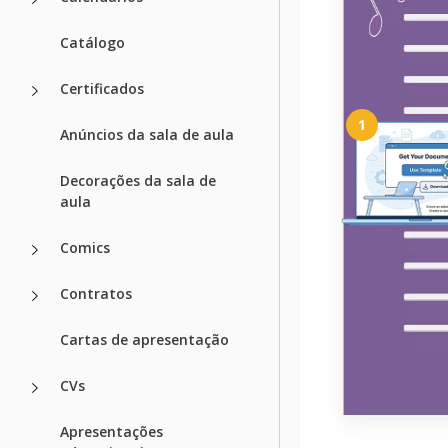
Catálogo
Como usar e 
Certificados
1
Anúncios da sala de aula
Decorações da sala de
aula
Comics
Obtenha seu d
Clique em "Editar m
Contratos
criar uma cópia editá
Sheets ou baixar par
Cartas de apresentação
Excel
CVs
Modelos rela
Apresentações