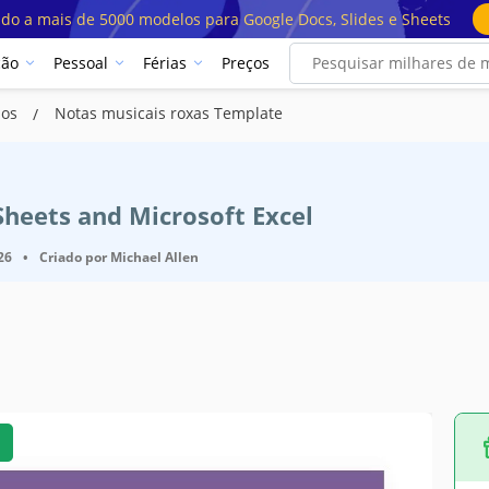
ado a mais de 5000 modelos para Google Docs, Slides e Sheets
ção
Pessoal
Férias
Preços
los
Notas musicais roxas Template
Sheets and Microsoft Excel
26
•
Criado por
Michael Allen
es do modelo