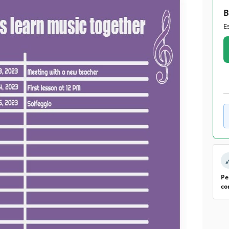
B
Google Sheets
E
August 4, 2022
July 4, 2026
Adicionado às coleções por 8 Usuários
0 downloads este mês
ecursos deste modelo
Students , Teachers
odelo
Pe
o modelo gratuito de Notas Musicais Roxas para o que
co
mações importantes e faça anotações enquanto estuda ou
tas para a escola
em branco são muito fáceis de usar. Você
e editá-las usando a interface conveniente e intuitiva do