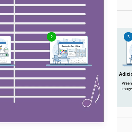
editar este modelo
2
3
ocumento
Personalize tudo
Adici
odelo" para
Altere facilmente cores, fontes e
Preen
vel no Google
layouts conforme seu estilo
image
a Microsoft
cionados