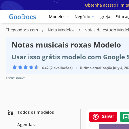
Obtenha acesso ilimit
Modelos
Negócio
Igreja
Educa
Thegoodocs.com
Nota Modelos
Notas de estudo Mode
Notas musicais roxas Modelo
Usar isso grátis modelo com Google 
4.42 (2 avaliações)
•
Última atualização
July 4, 20
ADVERTISEMENT
Todos os modelos
Salvar
Especificaçõ
Agendas