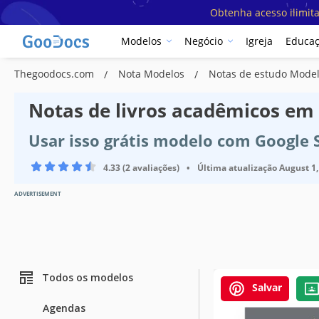
Obtenha acesso ilimit
Modelos
Negócio
Igreja
Educa
Thegoodocs.com
Nota Modelos
Notas de estudo Mode
Notas de livros acadêmicos em
Usar isso grátis modelo com Google 
4.33 (2 avaliações)
•
Última atualização
August 1,
ADVERTISEMENT
Todos os modelos
Salvar
Agendas