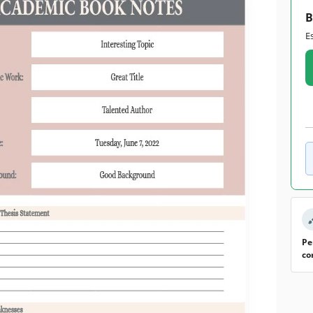
B
E
Pe
co