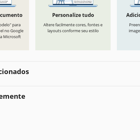
ocumento
Personalize tudo
Adici
odelo" para
Altere facilmente cores, fontes e
Preen
vel no Google
layouts conforme seu estilo
image
a Microsoft
cionados
temente