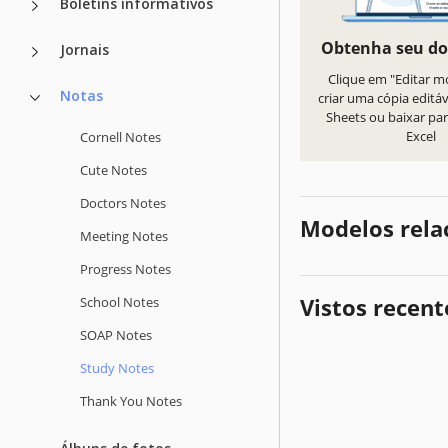
Boletins informativos
Obtenha seu d
Jornais
Clique em "Editar m
Notas
criar uma cópia editá
Sheets ou baixar par
Excel
Cornell Notes
Cute Notes
Doctors Notes
Modelos rela
Meeting Notes
Progress Notes
Vistos recen
School Notes
SOAP Notes
Study Notes
Thank You Notes