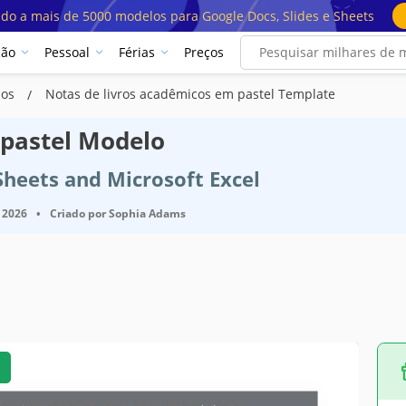
ado a mais de 5000 modelos para Google Docs, Slides e Sheets
ção
Pessoal
Férias
Preços
los
Notas de livros acadêmicos em pastel Template
 pastel Modelo
Sheets and Microsoft Excel
 2026
•
Criado por
Sophia Adams