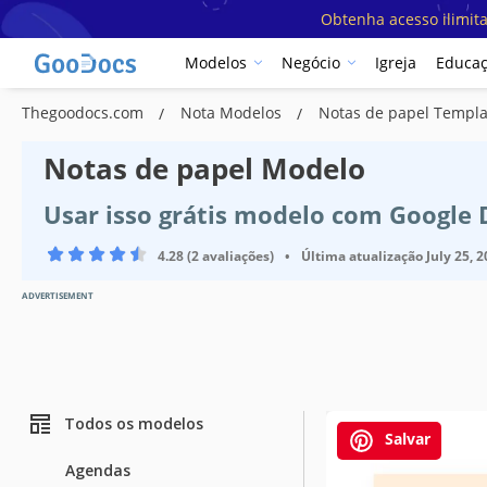
Obtenha acesso ilimit
Modelos
Negócio
Igreja
Educa
Thegoodocs.com
Nota Modelos
Notas de papel Templa
Notas de papel Modelo
Usar isso grátis modelo com Google
4.28 (2 avaliações)
•
Última atualização
July 25, 
ADVERTISEMENT
Todos os modelos
Salvar
Agendas