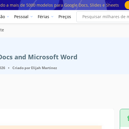
ado a mais de 5000 modelos para Google Docs, Slides e Sheets
ção
Pessoal
Férias
Preços
te
 Docs and Microsoft Word
2026
•
Criado por
Elijah Martinez