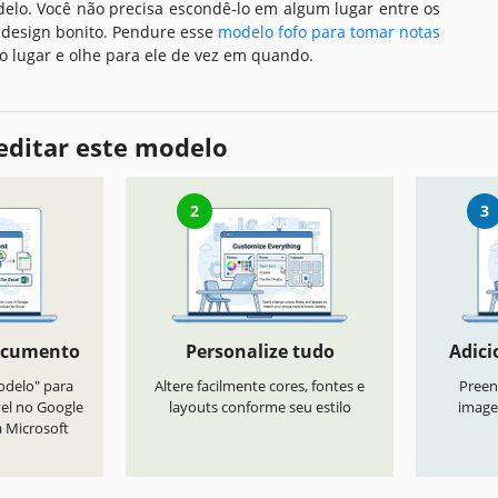
delo. Você não precisa escondê-lo em algum lugar entre os
m design bonito. Pendure esse
modelo fofo para tomar notas
o lugar e olhe para ele de vez em quando.
editar este modelo
2
3
ocumento
Personalize tudo
Adici
odelo" para
Altere facilmente cores, fontes e
Preen
vel no Google
layouts conforme seu estilo
image
a Microsoft