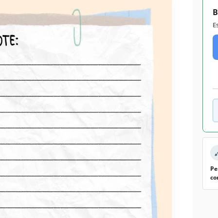
B
E
Pe
co