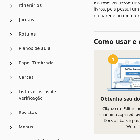
escrevê-las nesse mo
Itinerários
livros, pois possui u
na parede ou em outr
Jornais
Rótulos
Como usar e 
Planos de aula
1
Papel Timbrado
Cartas
Listas e Listas de
Verificação
Obtenha seu d
Clique em "Editar m
Revistas
criar uma cópia editá
Docs ou baixar par
Word
Menus