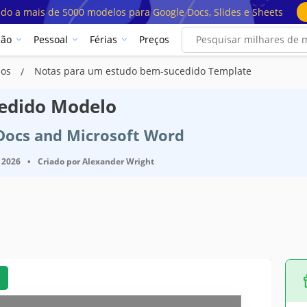
ado a mais de 5000 modelos para Google Docs, Slides e Sheets
ção
Pessoal
Férias
Preços
los
Notas para um estudo bem-sucedido Template
edido Modelo
 Docs and Microsoft Word
 2026
•
Criado por
Alexander Wright