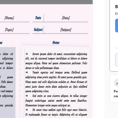
B
E
Pe
co