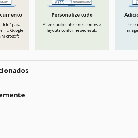
ocumento
Personalize tudo
Adici
odelo" para
Altere facilmente cores, fontes e
Preen
vel no Google
layouts conforme seu estilo
image
a Microsoft
cionados
temente