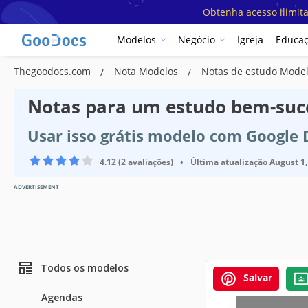
Obtenha acesso ilimit
Modelos
Negócio
Igreja
Educa
Thegoodocs.com
Nota Modelos
Notas de estudo Mode
Notas para um estudo bem-suc
Usar isso grátis modelo com Google
4.12 (2 avaliações)
•
Última atualização
August 1,
ADVERTISEMENT
Todos os modelos
Salvar
Agendas