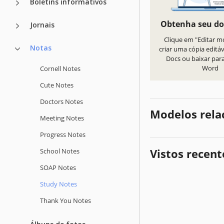
Boletins informativos
Obtenha seu d
Jornais
Clique em "Editar m
Notas
criar uma cópia editá
Docs ou baixar par
Word
Cornell Notes
Cute Notes
Doctors Notes
Modelos rela
Meeting Notes
Progress Notes
Vistos recen
School Notes
SOAP Notes
Study Notes
Thank You Notes