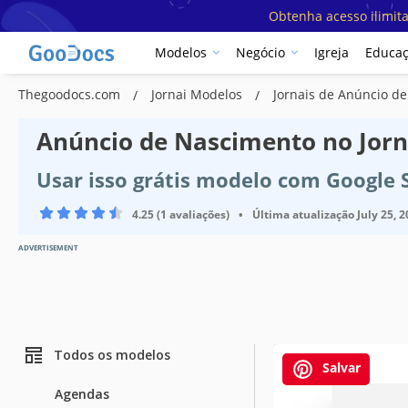
Obtenha acesso ilimit
Modelos
Negócio
Igreja
Educa
Thegoodocs.com
Jornai Modelos
Jornais de Anúncio d
Anúncio de Nascimento no Jor
Usar isso grátis modelo com Google 
4.25 (1 avaliações)
•
Última atualização
July 25, 
ADVERTISEMENT
Todos os modelos
Salvar
Agendas