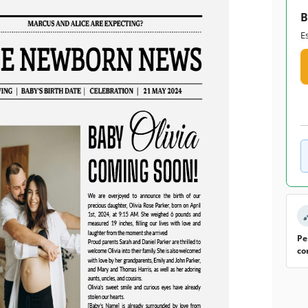
B
E
Pe
co