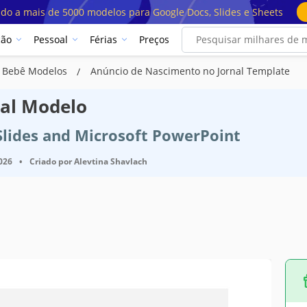
ado a mais de 5000 modelos para Google Docs, Slides e Sheets
ção
Pessoal
Férias
Preços
e Bebê Modelos
Anúncio de Nascimento no Jornal Template
nal Modelo
Slides and Microsoft PowerPoint
2026
•
Criado por
Alevtina Shavlach