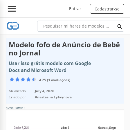
Entrar
Cadastrar-se
Modelo fofo de Anúncio de Bebê
no Jornal
Usar isso grátis modelo com Google
Docs and Microsoft Word
4.25 (1 avaliações)
Atualizado
July 4, 2026
Criado por
Anastasiia Lytvynova
ADVERTISEMENT