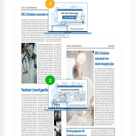
1
Obtenha seu documento
Clique em "Editar modelo" para criar uma cópia editável no
Google Docs ou baixar para Microsoft Word
2
Personalize tudo
Altere facilmente cores, fontes e layouts conforme seu estilo