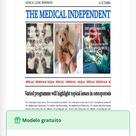
Criado
November 11, 2022
Última atualização
August 1, 2026
Comunidade
Adicionado às coleções por 2 Usuários
Estatísticas de uso
0 downloads este mês
Sobre este modelo
Nosso modelo gratuito de Jornal Médico Clássico é perfeito
para o seu jornal médico. Conte a todos sobre seus serviços
e venda de equipamentos médicos, ou personalize um
design pronto para suas outras necessidades. Você pode
usar o Google Docs para personalizar a formatação,
preencher e adicionar qualquer conteúdo desejado.
Modelo gratuito