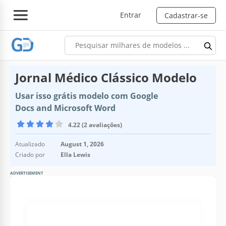
Entrar
Cadastrar-se
Jornal Médico Clássico Modelo
Usar isso grátis modelo com Google
Docs and Microsoft Word
4.22 (2 avaliações)
Atualizado
August 1, 2026
Criado por
Ella Lewis
ADVERTISEMENT
Especificações do modelo
Formato
Google Docs