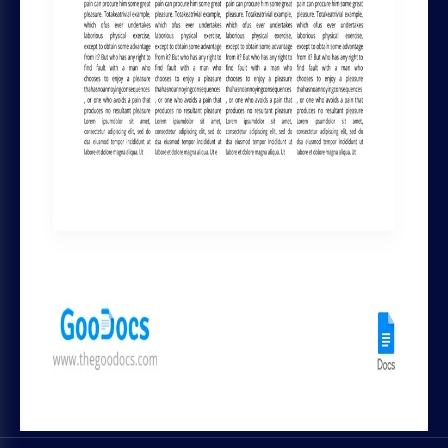
Política de Cookies
Regras de reembolso e assinatura
AJUDA
Chrome plugin
Entre em Contato
GOODOCS TEAM LTD
Pavlou Nirvana, 4 Alpha Tower, of. 11,
Limassol, Cyprus
MÍDIAS SOCIAIS
Trustpilot