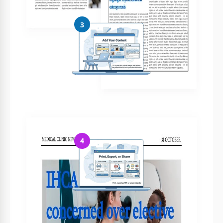
3
Adicione seu conteúdo
Preencha seus dados, envie imagens e substitua o texto
4
Imprima, exporte ou compartilhe
Imprima, exporte como PDF ou compartilhe instantaneamente