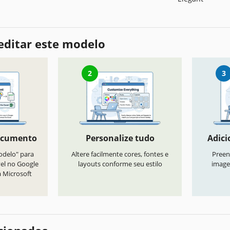
editar este modelo
2
3
ocumento
Personalize tudo
Adici
odelo" para
Altere facilmente cores, fontes e
Preen
vel no Google
layouts conforme seu estilo
image
a Microsoft