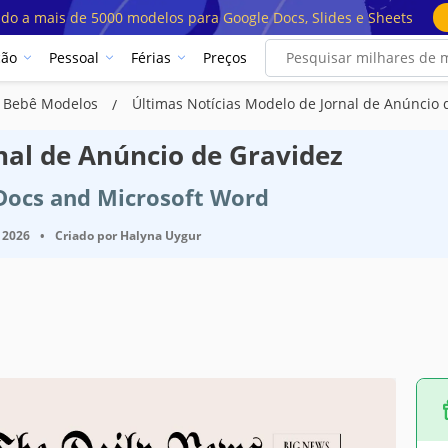
ado a mais de 5000 modelos para Google Docs, Slides e Sheets
ção
Pessoal
Férias
Preços
e Bebê Modelos
Últimas Notícias Modelo de Jornal de Anúncio 
nal de Anúncio de Gravidez
 Docs and Microsoft Word
 2026
•
Criado por
Halyna Uygur