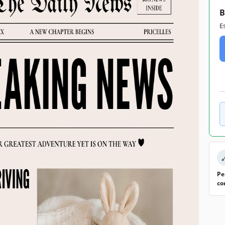
B
E
Pe
co