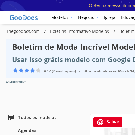
Obtenha acesso ilimit
Modelos
Negócio
Igreja
Educa
Thegoodocs.com
Boletins informativo Modelos
Boletim
Boletim de Moda Incrível Mode
Usar isso grátis modelo com Google
4.17 (2 avaliações)
•
Última atualização
March 14
ADVERTISEMENT
Todos os modelos
Salvar
Agendas