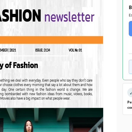
B
E
Pe
co