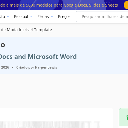
ado a mais de 5000 modelos para Google Docs, Slides e Sheets
ção
Pessoal
Férias
Preços
 de Moda Incrível Template
lo
 Docs and Microsoft Word
, 2026
•
Criado por
Harper Lewis