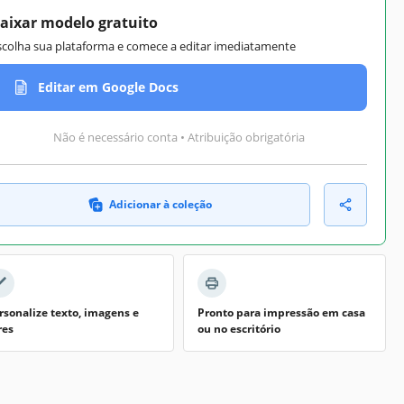
aixar modelo gratuito
scolha sua plataforma e comece a editar imediatamente
Editar em Google Docs
Não é necessário conta • Atribuição obrigatória
Adicionar à coleção
rsonalize texto, imagens e
Pronto para impressão em casa
res
ou no escritório