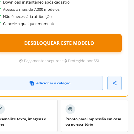
Download instantâneo após cadastro
Acesso a mais de 7.000 modelos
Não é necessária atribuição
Cancele a qualquer momento
DESBLOQUEAR ESTE MODELO
💳 Pagamentos seguros • 🔒 Protegido por SSL
Adicionar à coleção
rsonalize texto, imagens e
Pronto para impressão em casa
res
ou no escritório