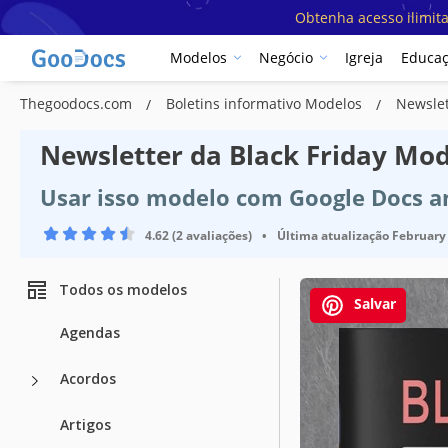
Obtenha acesso ilimit
Modelos
Negócio
Igreja
Educa
Thegoodocs.com
Boletins informativo Modelos
Newslet
Newsletter da Black Friday Mo
Usar isso modelo com Google Docs a
4.62 (2 avaliações)
•
Última atualização
February 
Todos os modelos
Salvar
Agendas
Acordos
Artigos