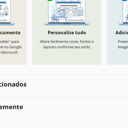
ocumento
Personalize tudo
Adici
odelo" para
Altere facilmente cores, fontes e
Preen
vel no Google
layouts conforme seu estilo
image
a Microsoft
cionados
temente