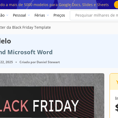
ado a mais de 5000 modelos para Google Docs, Slides e Sheets
ção
Pessoal
Férias
Preços
ter da Black Friday Template
delo
nd Microsoft Word
22, 2025
•
Criado por
Daniel Stewart
I