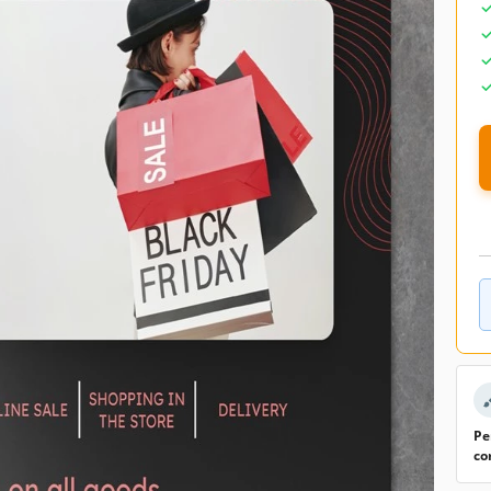
Pe
co