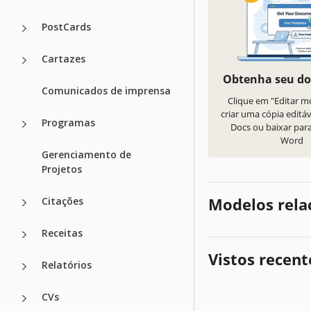
PostCards
Cartazes
Obtenha seu d
Comunicados de imprensa
Clique em "Editar m
criar uma cópia editá
Programas
Docs ou baixar par
Word
Gerenciamento de
Projetos
Modelos rela
Citações
Receitas
Vistos recen
Relatórios
CVs