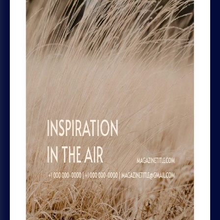
Termos e Condições
Política de Privacidade
Política de Cookies
Regras de reembolso e assinatura
AJUDA
Chrome plugin
Entre em Contato
GOODOCS TEAM LTD
Pavlou Nirvana, 4 Alpha Tower, of. 11,
Limassol, Cyprus
MÍDIAS SOCIAIS
Trustpilot