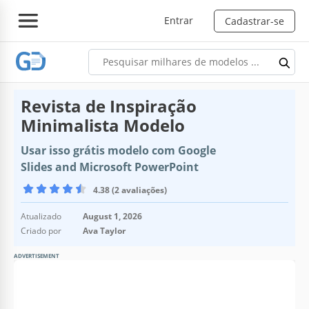
Entrar
Cadastrar-se
Revista de Inspiração
Minimalista Modelo
Usar isso grátis modelo com Google
Slides and Microsoft PowerPoint
4.38 (2 avaliações)
Atualizado
August 1, 2026
Criado por
Ava Taylor
ADVERTISEMENT
Especificações do modelo