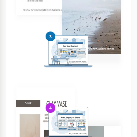
Personalize tudo
Altere facilmente cores, fontes e layouts conforme seu estilo
3
Adicione seu conteúdo
Preencha seus dados, envie imagens e substitua o texto
4