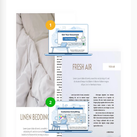
Como usar e editar este modelo
1
Obtenha seu documento
Clique em "Editar modelo" para criar uma cópia editável no
Google Slides ou baixar para Microsoft PowerPoint
2