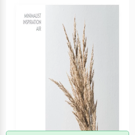
Formato
Google Slides
Criado
December 22, 2021
Última atualização
August 1, 2026
Comunidade
Adicionado às coleções por 11 Usuários
Estatísticas de uso
2 downloads este mês
Sobre este modelo
Você quer preencher sua revista com beleza e inspiração?
Use nosso modelo com um design delicado para discutir
diferentes tópicos nas páginas da sua revista. O estilo
minimalista do modelo ficará fantástico com qualquer foto
que você adicionar a ele. A propósito, a edição do arquivo é
muito fácil no Google Docs. Use este serviço para inserir
fotos, adicionar conteúdo de texto e fazer qualquer outra
edição que você considerar importante.