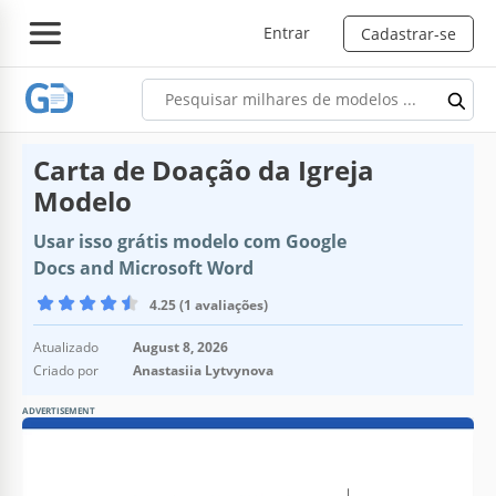
Entrar
Cadastrar-se
Carta de Doação da Igreja
Modelo
Usar isso grátis modelo com Google
Docs and Microsoft Word
4.25 (1 avaliações)
Atualizado
August 8, 2026
Criado por
Anastasiia Lytvynova
ADVERTISEMENT