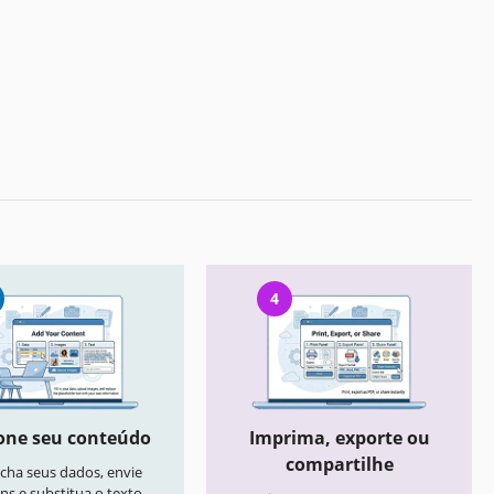
4
one seu conteúdo
Imprima, exporte ou
compartilhe
cha seus dados, envie
ns e substitua o texto