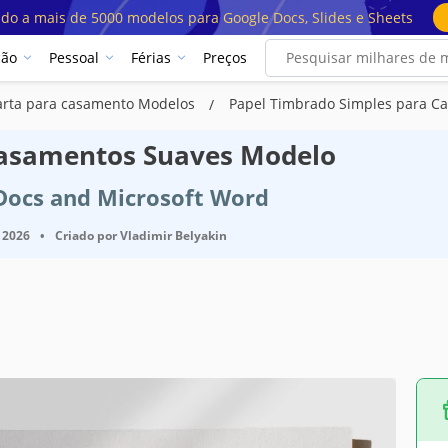
ado a mais de 5000 modelos para Google Docs, Slides e Sheets
ção
Pessoal
Férias
Preços
carta para casamento Modelos
Papel Timbrado Simples para C
Casamentos Suaves Modelo
 Docs and Microsoft Word
 2026
•
Criado por
Vladimir Belyakin