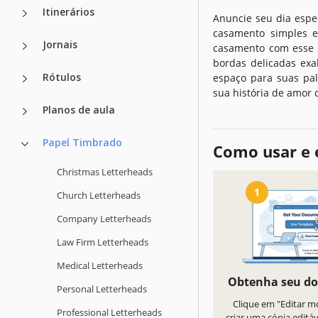
Itinerários
Anuncie seu dia espe
casamento simples e
Jornais
casamento com esse d
bordas delicadas ex
Rótulos
espaço para suas pa
sua história de amor 
Planos de aula
Papel Timbrado
Como usar e 
Christmas Letterheads
1
Church Letterheads
Company Letterheads
Law Firm Letterheads
Medical Letterheads
Obtenha seu d
Personal Letterheads
Clique em "Editar m
Professional Letterheads
criar uma cópia editá