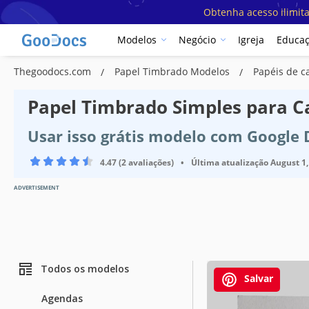
Obtenha acesso ilimit
Modelos
Negócio
Igreja
Educa
Thegoodocs.com
Papel Timbrado Modelos
Papéis de 
Papel Timbrado Simples para 
Usar isso grátis modelo com Google
4.47 (2 avaliações)
•
Última atualização
August 1,
ADVERTISEMENT
Todos os modelos
Salvar
Agendas