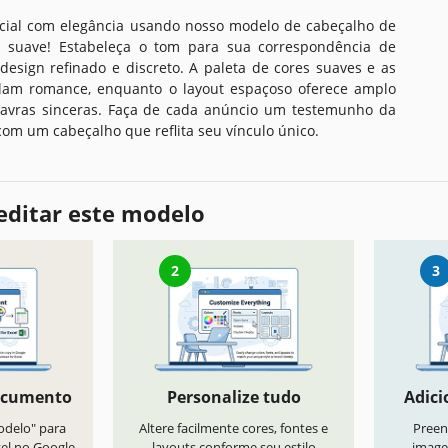
cial com elegância usando nosso modelo de cabeçalho de
 suave! Estabeleça o tom para sua correspondência de
esign refinado e discreto. A paleta de cores suaves e as
alam romance, enquanto o layout espaçoso oferece amplo
lavras sinceras. Faça de cada anúncio um testemunho da
com um cabeçalho que reflita seu vínculo único.
editar este modelo
2
3
ocumento
Personalize tudo
Adici
odelo" para
Altere facilmente cores, fontes e
Preen
vel no Google
layouts conforme seu estilo
image