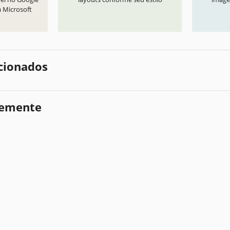
a Microsoft
cionados
temente