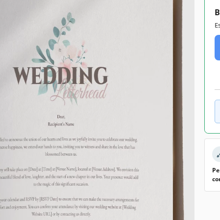
B
E
Pe
co