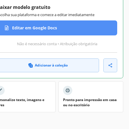
aixar modelo gratuito
scolha sua plataforma e comece a editar imediatamente
Editar em Google Docs
Não é necessário conta • Atribuição obrigatória
Adicionar à coleção
rsonalize texto, imagens e
Pronto para impressão em casa
res
ou no escritório