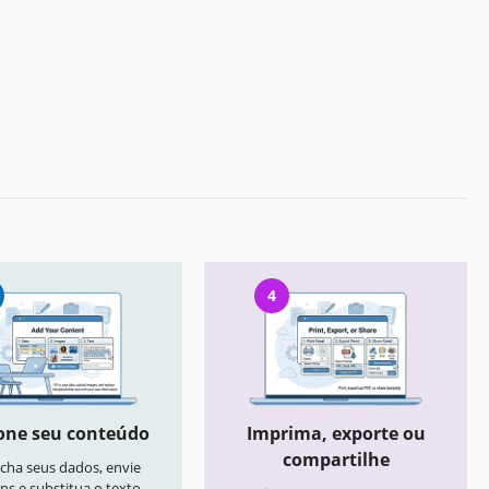
4
one seu conteúdo
Imprima, exporte ou
compartilhe
cha seus dados, envie
ns e substitua o texto