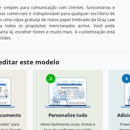
 simples para comunicação com clientes, funcionários e
as comerciais é indispensável para qualquer escritório de
s uma cópia gratuita de nosso papel timbrado da Gray Law
 a todos os propósitos mencionados acima. Você pode
carta lá, escolher fontes e muito mais. A customização está
lides.
editar este modelo
2
3
ocumento
Personalize tudo
Adici
odelo" para
Altere facilmente cores, fontes e
Preen
vel no Google
layouts conforme seu estilo
image