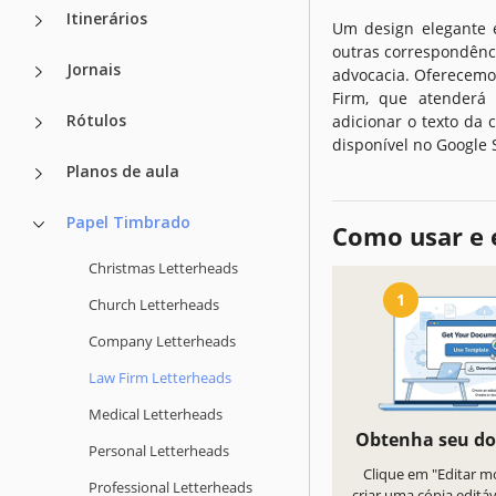
Itinerários
Um design elegante e
outras correspondênci
Jornais
advocacia. Oferecemo
Firm, que atenderá
Rótulos
adicionar o texto da 
disponível no Google S
Planos de aula
Papel Timbrado
Como usar e 
Christmas Letterheads
1
Church Letterheads
Company Letterheads
Law Firm Letterheads
Medical Letterheads
Obtenha seu d
Personal Letterheads
Clique em "Editar m
Professional Letterheads
criar uma cópia editá