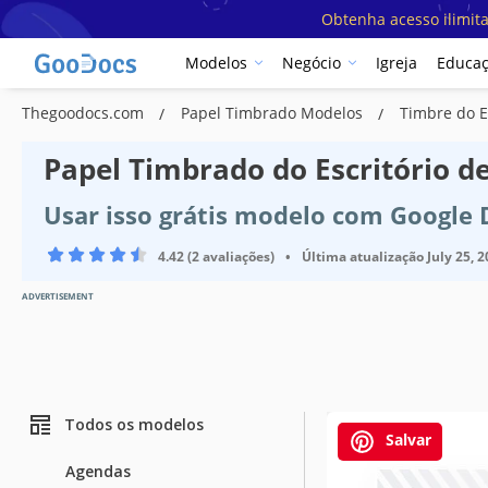
Obtenha acesso ilimit
Modelos
Negócio
Igreja
Educa
Thegoodocs.com
Papel Timbrado Modelos
Timbre do E
Papel Timbrado do Escritório d
Usar isso grátis modelo com Google
4.42 (2 avaliações)
•
Última atualização
July 25, 
ADVERTISEMENT
Todos os modelos
Salvar
Agendas