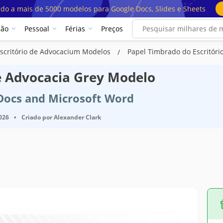
ado a mais de 5000 modelos para Google Docs, Slides e Sheets
ção
Pessoal
Férias
Preços
scritório de Advocacium Modelos
Papel Timbrado do Escritóri
e Advocacia Grey Modelo
 Docs and Microsoft Word
2026
•
Criado por
Alexander Clark