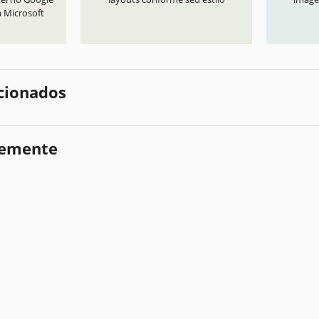
a Microsoft
cionados
temente