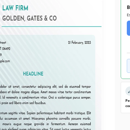
B
E
Pe
co