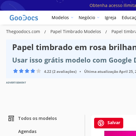
Obtenha acesso ilimit
Modelos
Negócio
Igreja
Educa
Thegoodocs.com
Papel Timbrado Modelos
Papel timbr
Papel timbrado em rosa brilha
Usar isso grátis modelo com Google
4.22 (2 avaliações)
•
Última atualização
April 25,
ADVERTISEMENT
Todos os modelos
Salvar
Especificaçõ
Agendas