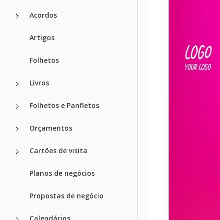
Formato
Acordos
Criado
Artigos
Última atualização
Folhetos
Comunidade
Estatísticas de uso
Livros
Sobre este m
Folhetos e Panfletos
Este é oficialmente o
Orçamentos
usá-lo para impress
garantir que este des
Cartões de visita
outros candidatos e 
sua criatividade e su
Planos de negócios
Propostas de negócio
Como usar e 
Calendários