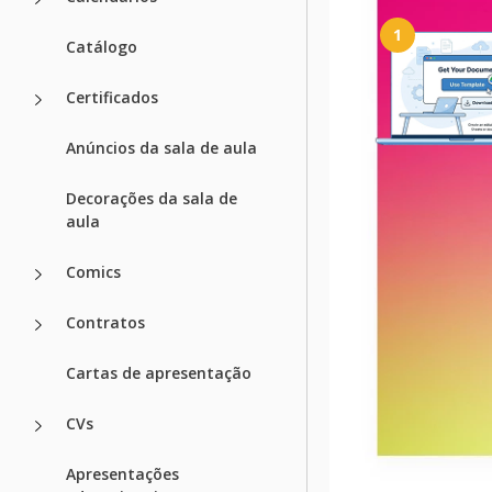
1
Catálogo
Certificados
Anúncios da sala de aula
Obtenha seu d
Decorações da sala de
Clique em "Editar m
aula
criar uma cópia editá
Docs ou baixar par
Word
Comics
Contratos
Modelos rela
Cartas de apresentação
CVs
Vistos recen
Apresentações