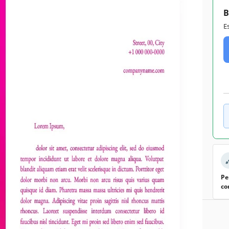
B
Google Docs
E
December 23, 2021
April 25, 2026
Adicionado às coleções por 2 Usuários
0 downloads este mês
odelo
 papel timbrado mais rosa brilhante da internet. Você pode
ionar a empresa onde enviar sua candidatura. Podemos
ign de papel timbrado ajudará você a se destacar entre os
mostrar que você não tem medo de ser diferente. Expresse
rpreenda a todos com sua personalidade!
Pe
co
editar este modelo