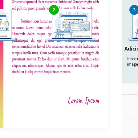
2
3
ocumento
Personalize tudo
Adici
odelo" para
Altere facilmente cores, fontes e
Preen
vel no Google
layouts conforme seu estilo
image
a Microsoft
cionados
temente