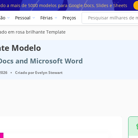
ado a mais de 5000 modelos para Google Docs, Slides e Sheets
ção
Pessoal
Férias
Preços
ado em rosa brilhante Template
nte Modelo
 Docs and Microsoft Word
 2026
•
Criado por
Evelyn Stewart
es do modelo