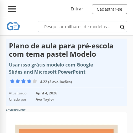
Entrar
Cadastrar-se
Plano de aula para pré-escola
com tema pastel Modelo
Usar isso grátis modelo com Google
Slides and Microsoft PowerPoint
4.22 (2 avaliações)
Atualizado
April 4, 2026
Criado por
Ava Taylor
ADVERTISEMENT