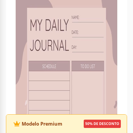
Criado
September 30, 2021
Última atualização
January 17, 2026
Comunidade
Adicionado às coleções por 23 Usuários
Estatísticas de uso
0 downloads este mês
Sobre este modelo
Seu diário diário deve ficar ótimo - apenas nesse caso, será
agradável para você adicionar novas notas lá. Criamos este
modelo para pessoas com excelente bom gosto. Se você
quer que seu diário seja especial e bonito, esta é uma boa
escolha. Uma das vantagens deste layout é que ele está
disponível gratuitamente. Basta editá-lo no Google Docs e
usá-lo para qualquer finalidade.
Modelo Premium
50% DE DESCONTO