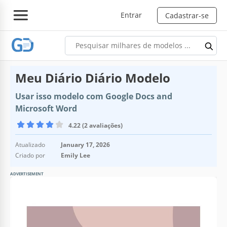
Entrar
Cadastrar-se
Meu Diário Diário Modelo
Usar isso modelo com Google Docs and
Microsoft Word
4.22 (2 avaliações)
Atualizado
January 17, 2026
Criado por
Emily Lee
ADVERTISEMENT
Especificações do modelo
Formato
Google Docs