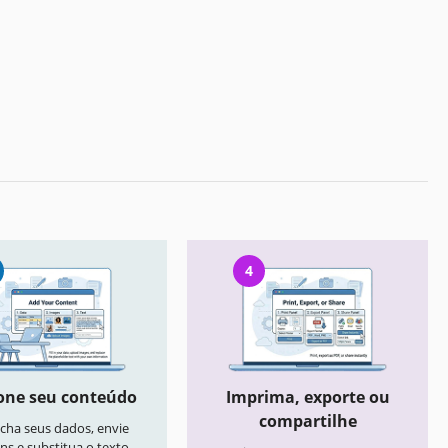
4
one seu conteúdo
Imprima, exporte ou
compartilhe
cha seus dados, envie
ns e substitua o texto