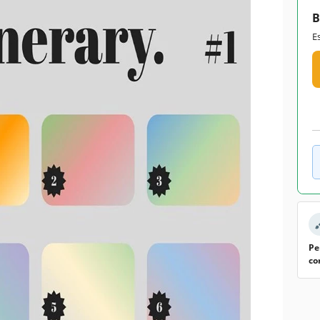
B
E
Pe
co