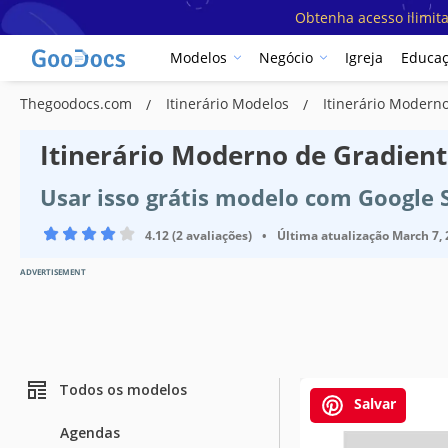
Obtenha acesso ilimit
Modelos
Negócio
Igreja
Educa
Thegoodocs.com
Itinerário Modelos
Itinerário Modern
Itinerário Moderno de Gradien
Usar isso grátis modelo com Google 
4.12 (2 avaliações)
•
Última atualização
March 7,
ADVERTISEMENT
Todos os modelos
Salvar
Agendas