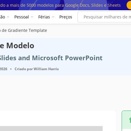
ado a mais de 5000 modelos para Google Docs, Slides e Sheets
ção
Pessoal
Férias
Preços
o de Gradiente Template
te Modelo
Slides and Microsoft PowerPoint
 2026
•
Criado por
William Harris