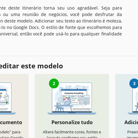
te deste itinerário torna seu uso agradável. Seja para
 ou uma reunião de negócios, você pode desfrutar da
n deste modelo. Adicionar seu texto ao itinerário é moleza,
-lo no Google Docs. O estilo de fonte que escolhemos para
niversal, então você pode usá-lo para qualquer finalidade
editar este modelo
2
3
ocumento
Personalize tudo
Adici
odelo" para
Altere facilmente cores, fontes e
Preen
vel no Google
layouts conforme seu estilo
image