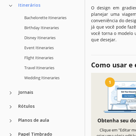
Itinerários
O design em gradien
planejar uma viagem
Bachelorette Itineraries
conveniência do desig
já que você pode fazê
Birthday Itineraries
você torna o modelo u
Disney Itineraries
que desejar.
Event Itineraries
Flight Itineraries
Como usar e 
Travel Itineraries
Wedding Itineraries
1
Jornais
Rótulos
Planos de aula
Obtenha seu d
Clique em "Editar m
Papel Timbrado
criar uma cópia editá