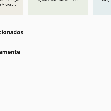
a Microsoft
nt
cionados
temente