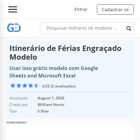
Entrar
Cadastrar-se
Itinerário de Férias Engraçado
Modelo
Usar isso grátis modelo com Google
Sheets and Microsoft Excel
4.53 (2 avaliações)
Atualizado
August 1, 2026
Criado por
William Harris
Tipo
5 Dias
ADVERTISEMENT