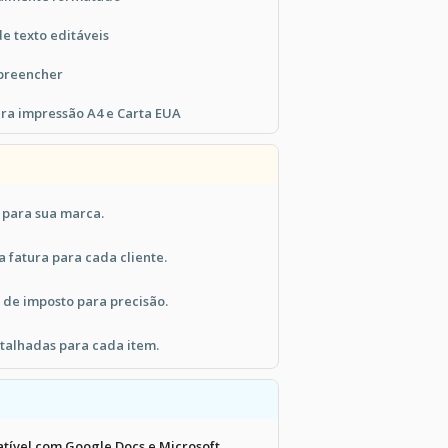
de texto editáveis
 preencher
ra impressão A4 e Carta EUA
 para sua marca.
 fatura para cada cliente.
s de imposto para precisão.
etalhadas para cada item.
tível com Google Docs e Microsoft