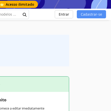
Acesso ilimitado
Entrar
Cadastrar-se
o
uito
comece a editar imediatamente