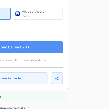
Microsoft Word
.docs
Google Docs – A4
o conta • Atribuição obrigatória
ionar à coleção
O
talmente formatado