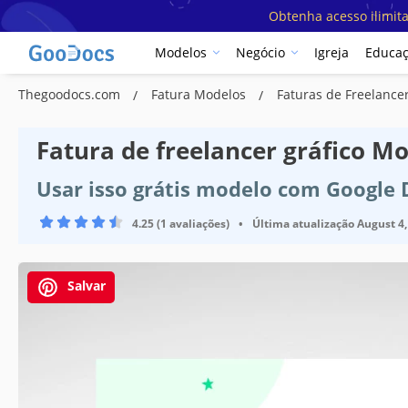
Obtenha acesso ilimit
Modelos
Negócio
Igreja
Educa
Thegoodocs.com
Fatura Modelos
Faturas de Freelanc
Fatura de freelancer gráfico M
Usar isso grátis modelo com Google
4.25 (1 avaliações)
•
Última atualização
August 4,
Salvar