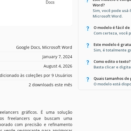
Word?
Sim, você pode usá-
Microsoft Word.
O modelo é fácil de
Com certeza, você po
Este modelo é gratu
Google Docs, Microsoft Word
Sim, é totalmente gr
January 7, 2024
Como edito o texto?
August 4, 2026
Basta clicar e digi
dicionado às coleções por 9 Usuários
Quais tamanhos de 
O modelo está dispo
2 downloads este mês
elancers gráficos. É uma solução
ficos freelancers que buscam uma
laborado com precisão e refinamento
s verde revigorante para aprimorar