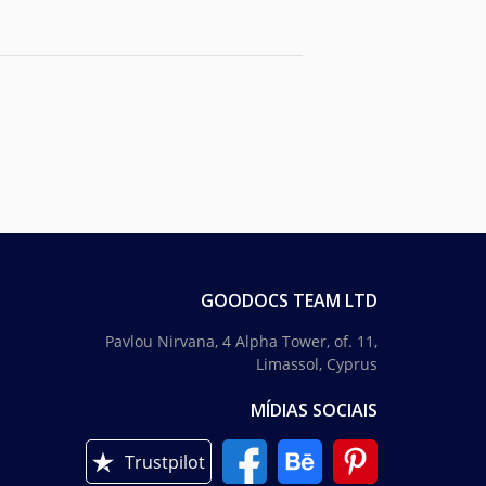
GOODOCS TEAM LTD
Pavlou Nirvana, 4 Alpha Tower, of. 11,
Limassol, Cyprus
MÍDIAS SOCIAIS
Trustpilot