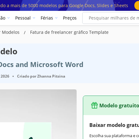
ado a mais de 5000 modelos para Google Docs, Slides e Sheets
ção
Pessoal
Férias
Preços
er Modelos
Fatura de freelancer gráfico Template
odelo
 Docs and Microsoft Word
 2026
•
Criado por
Zhanna Pitsina
Modelo gratuit
Baixar modelo grat
Escolha sua plataforma e 