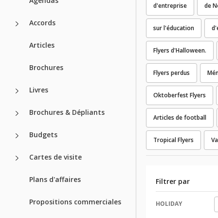
Agendas
d'entreprise
de N
Accords
sur l'éducation
d
Articles
Flyers d'Halloween.
Brochures
Flyers perdus
Mém
Livres
Oktoberfest Flyers
Brochures & Dépliants
Articles de football
Budgets
Tropical Flyers
Va
Cartes de visite
Plans d'affaires
Filtrer par
Propositions commerciales
HOLIDAY