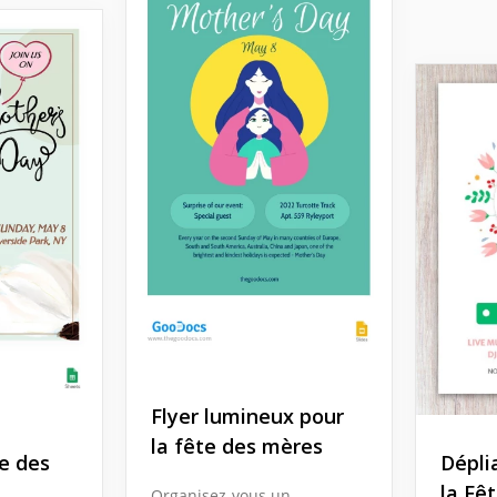
Flyer lumineux pour
la fête des mères
te des
Dépli
la Fê
Organisez-vous un