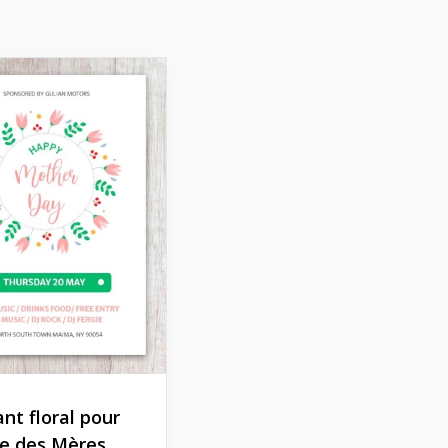
ant floral pour
te des Mères