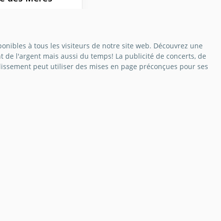
 des mères est un
ent exceptionnel où
 femme se sent
nibles à tous les visiteurs de notre site web. Découvrez une
e. Celles qui ont
 de l'argent mais aussi du temps! La publicité de concerts, de
ants reçoivent
ablissement peut utiliser des mises en page préconçues pour ses
p de félicitations.
Docs