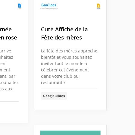
urnée
Cute Affiche de la
n rose
Fête des mères
arrive
La fête des mères approche
uhaitez
bientôt et vous souhaitez
nent
inviter tout le monde à
ement
célébrer cet événement
ant, bar
dans votre club ou
souhaitez
restaurant ?
ons aux
Google Slides