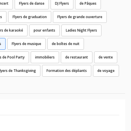
oncert
Flyers de danse
DJ Flyers
de Pâques
es
Flyers de graduation
Flyers de grande ouverture
ers de karaoké
pour enfants
Ladies Night Flyers
s
Flyers de musique
de boîtes de nuit
s de Pool Party
immobiliers
de restaurant
de vente
lyers de Thanksgiving
Formation des dépliants
de voyage