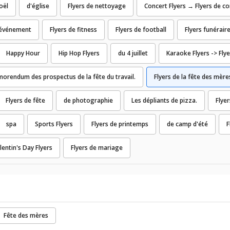
oël
d'église
Flyers de nettoyage
Concert Flyers → Flyers de c
'événement
Flyers de fitness
Flyers de football
Flyers funérair
Happy Hour
Hip Hop Flyers
du 4 juillet
Karaoke Flyers -> Fly
orendum des prospectus de la fête du travail.
Flyers de la fête des mère
Flyers de fête
de photographie
Les dépliants de pizza.
Flyer
spa
Sports Flyers
Flyers de printemps
de camp d'été
F
lentin's Day Flyers
Flyers de mariage
Fête des mères