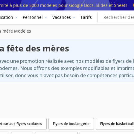
imité à plus de 5000 modèles pour Google Docs, Slides et Sheets
cation
Personnel
Vacances
Tarifs
des mère Modèles
a fête des mères
vec une promotion réalisée avec nos modèles de flyers de l
odernes. Nous offrons des exemples modifiables et imprima
iliser, donc vous n'avez pas besoin de compétences particul
etour aux flyers scolaires
Flyers de boulangerie
Flyers de basketball