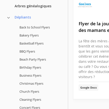
Arbres généalogiques
Dépliants
Flyer de la jo
Back to School Flyers
des mamans e
Bakery Flyers
La fête des mères 
Basketball Flyers
bientôt et vous so
que les gens vien
BBQ Flyers
célébrer cet évén
Beach Party Flyers
dans votre restaur
ou café ? Ou vous 
Birthday Flyers
offrir des réducti
Business Flyers
visiteurs ?
Christmas Flyers
Google Docs
Church Flyers
Cleaning Flyers
Concert Flyers