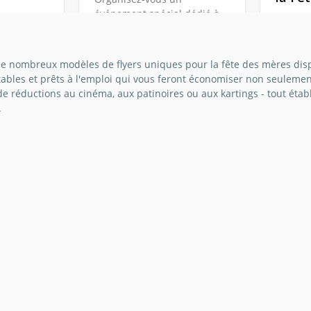
événement spécial dédié à
une fête
la fête des mères? Voici un
La fête
Notre
flyer gratuit pour le
événem
umière
promouvoir.
chaque
 nombreux modèles de flyers uniques pour la fête des mères dispo
ères est
heureus
bles et prêts à l'emploi qui vous feront économiser non seulement
 pour
des enf
Google Slides
 de réductions au cinéma, aux patinoires ou aux kartings - tout ét
hentique
beaucou
.
Google 