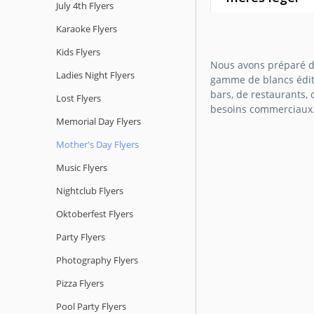
July 4th Flyers
Voulez-vous créer 
Karaoke Flyers
pour les mères ? 
Kids Flyers
modèle de flyer L
Nous avons préparé de
pour la Fête des M
Ladies Night Flyers
gamme de blancs édita
d'une grande aide
bars, de restaurants,
Lost Flyers
créer un flyer aut
besoins commerciaux
gratuitement.
Memorial Day Flyers
Mother's Day Flyers
Google Docs
Music Flyers
Nightclub Flyers
Oktoberfest Flyers
Party Flyers
Photography Flyers
Pizza Flyers
Pool Party Flyers