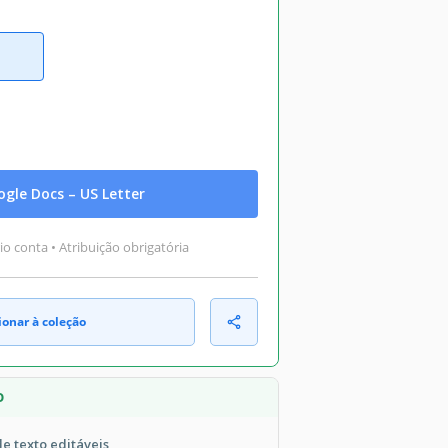
gle Docs – US Letter
o conta • Atribuição obrigatória
ionar à coleção
O
de texto editáveis