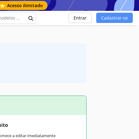
Acesso ilimitado
Entrar
Cadastrar-se
o
uito
comece a editar imediatamente