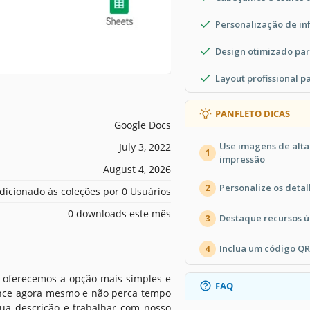
Personalização de in
Design otimizado par
Layout profissional 
PANFLETO DICAS
Google Docs
Use imagens de alta
July 3, 2022
1
impressão
August 4, 2026
Personalize os detal
2
dicionado às coleções por 0 Usuários
0 downloads este mês
Destaque recursos ún
3
Inclua um código QR
4
s oferecemos a opção mais simples e
FAQ
Dance agora mesmo e não perca tempo
sua descrição e trabalhar com nosso