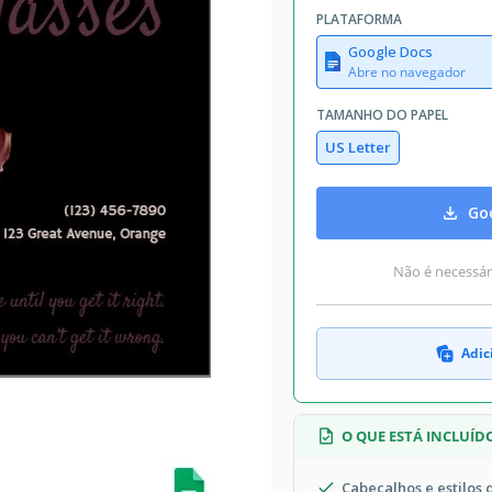
PLATAFORMA
Google Docs
Abre no navegador
TAMANHO DO PAPEL
US Letter
Goo
Não é necessári
Adic
O QUE ESTÁ INCLUÍD
Cabeçalhos e estilos 