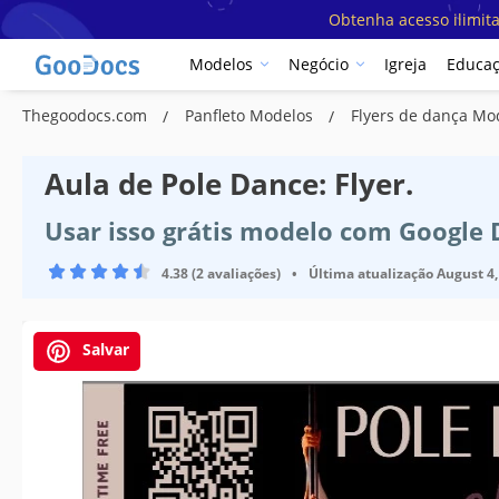
Obtenha acesso ilimit
Modelos
Negócio
Igreja
Educa
Thegoodocs.com
Panfleto Modelos
Flyers de dança M
Aula de Pole Dance: Flyer.
Usar isso grátis modelo com Google
4.38 (2 avaliações)
•
Última atualização
August 4,
Salvar