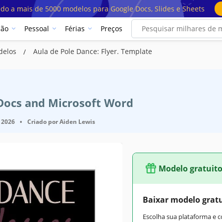
ado a mais de 5000 modelos para Google Docs, Slides e Sheets
ção
Pessoal
Férias
Preços
odelos
Aula de Pole Dance: Flyer. Template
 Docs and Microsoft Word
 2026
•
Criado por
Aiden Lewis
Modelo gratuit
Baixar modelo grat
Escolha sua plataforma e 