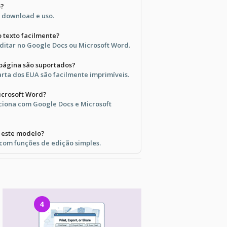
o?
a download e uso.
o texto facilmente?
 editar no Google Docs ou Microsoft Word.
página são suportados?
rta dos EUA são facilmente imprimíveis.
icrosoft Word?
ciona com Google Docs e Microsoft
é este modelo?
, com funções de edição simples.
4