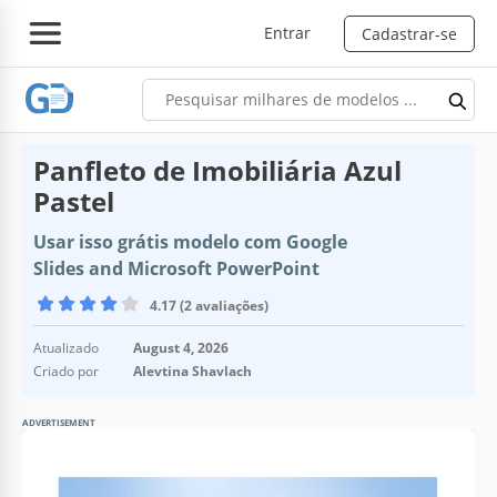
Entrar
Cadastrar-se
Panfleto de Imobiliária Azul
Pastel
Usar isso grátis modelo com Google
Slides and Microsoft PowerPoint
4.17 (2 avaliações)
Atualizado
August 4, 2026
Criado por
Alevtina Shavlach
ADVERTISEMENT