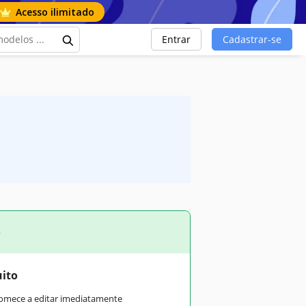
Acesso ilimitado
Entrar
Cadastrar-se
o
uito
comece a editar imediatamente