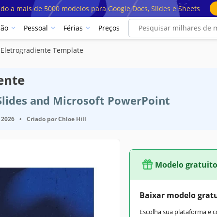
ado a mais de 5000 modelos para Google Docs, Slides e Sheets
ção
Pessoal
Férias
Preços
 Eletrogradiente Template
ente
Slides and Microsoft PowerPoint
 2026
•
Criado por
Chloe Hill
Modelo gratuit
Baixar modelo grat
Escolha sua plataforma e 