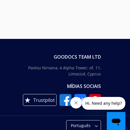
GOODOCS TEAM LTD
Pavlou Nirvana, 4 Alpha Tower, of. 11,
Limassol, Cyprus
MÍDIAS SOCIAIS
Trustpilot
Português