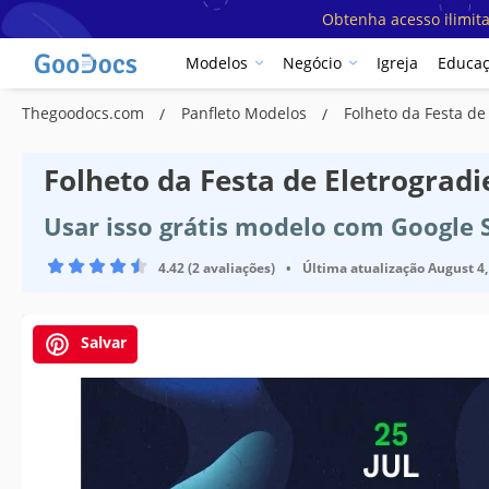
Obtenha acesso ilimit
Modelos
Negócio
Igreja
Educa
Thegoodocs.com
Panfleto Modelos
Folheto da Festa de
Folheto da Festa de Eletrogradi
Usar isso grátis modelo com Google 
4.42 (2 avaliações)
•
Última atualização
August 4,
Salvar