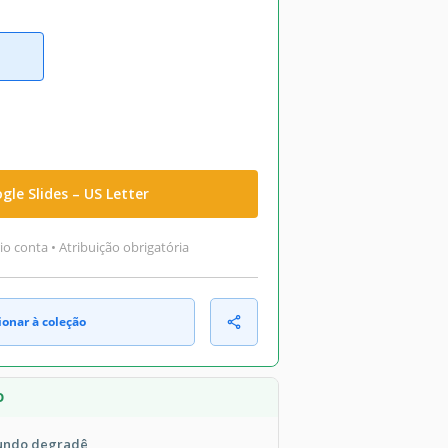
gle Slides – US Letter
o conta • Atribuição obrigatória
ionar à coleção
O
fundo degradê