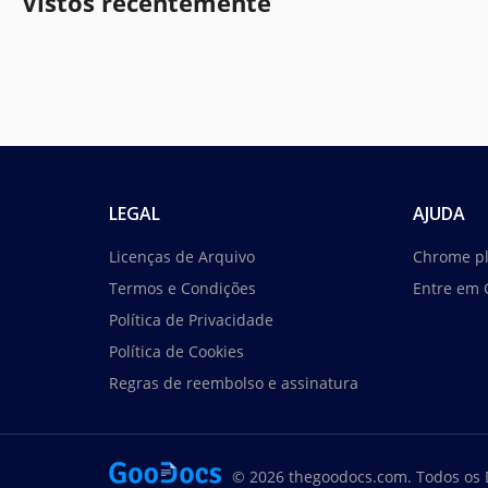
Vistos recentemente
LEGAL
AJUDA
Licenças de Arquivo
Chrome p
Termos e Condições
Entre em 
Política de Privacidade
Política de Cookies
Regras de reembolso e assinatura
© 2026 thegoodocs.com. Todos os 