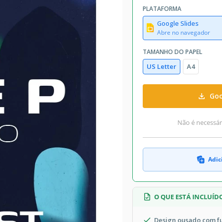
PLATAFORMA
Google Slides
Abre no navegador
TAMANHO DO PAPEL
US Letter
A4
Goo
Não é necessári
Adic
O QUE ESTÁ INCLUÍD
Design ousado com 