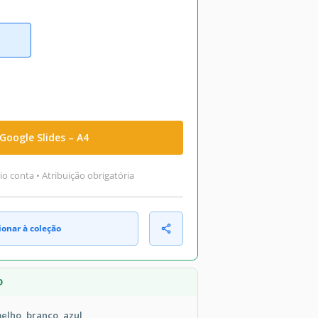
Google Slides – A4
o conta • Atribuição obrigatória
ionar à coleção
O
elho, branco, azul