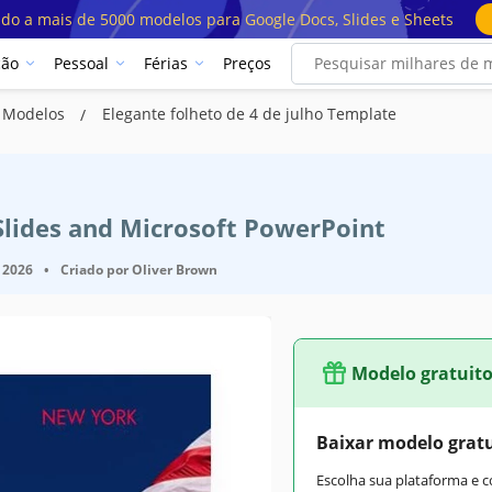
ado a mais de 5000 modelos para Google Docs, Slides e Sheets
ção
Pessoal
Férias
Preços
o Modelos
Elegante folheto de 4 de julho Template
Slides and Microsoft PowerPoint
 2026
•
Criado por
Oliver Brown
Modelo gratuit
Baixar modelo grat
Escolha sua plataforma e 