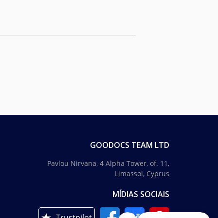
GOODOCS TEAM LTD
Pavlou Nirvana, 4 Alpha Tower, of. 11,
Limassol, Cyprus
MÍDIAS SOCIAIS
Trustpilot