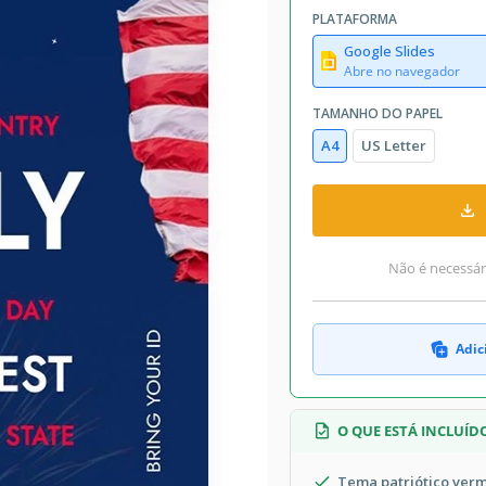
PLATAFORMA
Google Slides
Abre no navegador
TAMANHO DO PAPEL
A4
US Letter
Não é necessári
Adic
O QUE ESTÁ INCLUÍD
Tema patriótico verm