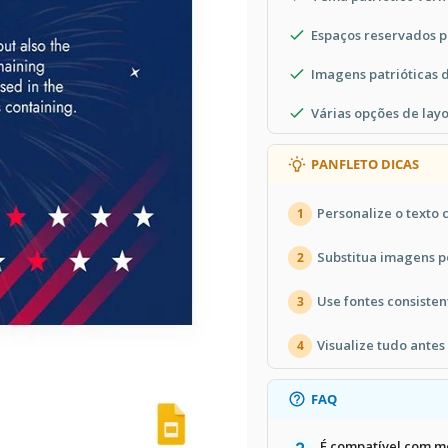
Espaços reservados pa
Imagens patrióticas 
Várias opções de layo
PANFLETO DICAS
Personalize o texto 
1
Substitua imagens p
2
Use fontes consisten
3
Visualize tudo antes
4
FAQ
É compatível com m