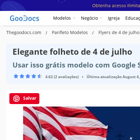
Obtenha acesso ilimit
Modelos
Negócio
Igreja
Educa
Thegoodocs.com
Panfleto Modelos
Flyers de 4 de julh
Elegante folheto de 4 de julho
Usar isso grátis modelo com Google 
4.62 (2 avaliações)
•
Última atualização
August 4,
Salvar