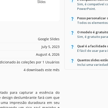
Sim, é compatível c
PowerPoint.
Posso personalizar
Todos os elementos 
O modelo é gratuit
Sim, é gratuito para
Google Slides
Qual é a facilidade
July 5, 2023
É fácil de usar para 
August 4, 2026
Quantos slides estã
dicionado às coleções por 1 Usuários
Inclui uma variedad
4 downloads este mês
etado para capturar a essência do
te design deslumbrante fará com que
e uma impressão duradoura em seu
combinando um rico azul marinho e