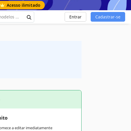
Acesso ilimitado
Entrar
Cadastrar-se
o
uito
comece a editar imediatamente