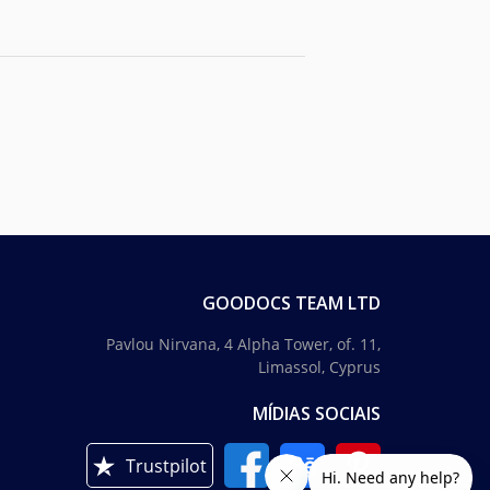
GOODOCS TEAM LTD
Pavlou Nirvana, 4 Alpha Tower, of. 11,
Limassol, Cyprus
MÍDIAS SOCIAIS
Trustpilot