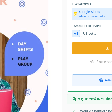
PLATAFORMA
Google Slides
Abre no navegador
TAMANHO DO PAPEL
A4
US Letter
Não é necessári
Adic
O QUE ESTÁ INCLUÍD
Layout de panfleto p