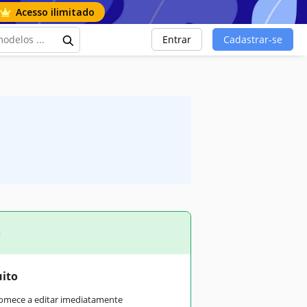
Acesso ilimitado
Entrar
Cadastrar-se
o
uito
comece a editar imediatamente