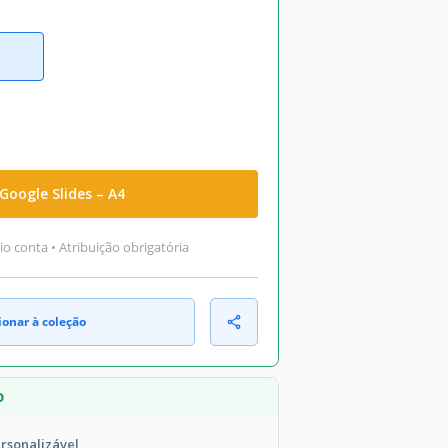
Google Slides – A4
o conta • Atribuição obrigatória
ionar à coleção
O
ersonalizável