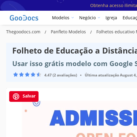
Obtenha acesso ilimit
Modelos
Negócio
Igreja
Educa
Thegoodocs.com
Panfleto Modelos
Folhetos educativo
Folheto de Educação a Distânci
Usar isso grátis modelo com Google 
4.47 (2 avaliações)
•
Última atualização
August 4,
Salvar