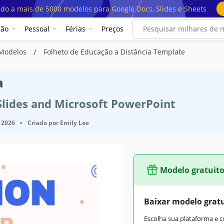
ado a mais de 5000 modelos para Google Docs, Slides e Sheets
ção
Pessoal
Férias
Preços
 Modelos
Folheto de Educação a Distância Template
a
Slides and Microsoft PowerPoint
 2026
•
Criado por
Emily Lee
Modelo gratuit
Baixar modelo grat
Escolha sua plataforma e 