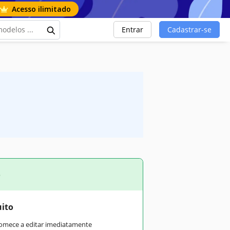
Acesso ilimitado
Entrar
Cadastrar-se
o
uito
comece a editar imediatamente