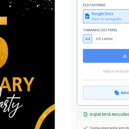
PLATAFORMA
Google Docs
Abre no navegador
TAMANHO DO PAPEL
A4
US Letter
Não é necessári
Adic
O QUE ESTÁ INCLUÍD
Tema elegante em do