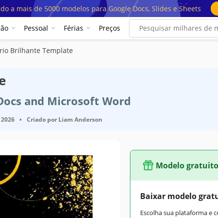
ado a mais de 5000 modelos para Google Docs, Slides e Sheets
ção
Pessoal
Férias
Preços
rio Brilhante Template
e
 Docs and Microsoft Word
 2026
•
Criado por
Liam Anderson
Modelo gratuit
Baixar modelo grat
Escolha sua plataforma e 