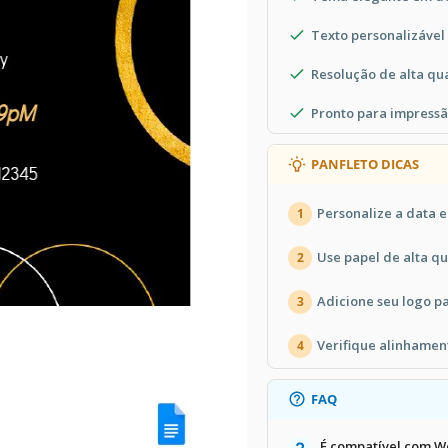
Texto personalizável
Resolução de alta qu
Pronto para impressã
PANFLETO DICAS
Personalize a data e
1
Use papel de alta q
2
Adicione seu logo pa
3
Verifique alinhamen
4
FAQ
É compatível com W