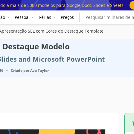
ado a mais de 5000 modelos para Google Docs, Slides e Sheets
ção
Pessoal
Férias
Preços
Apresentação SEL com Cores de Destaque Template
e Destaque Modelo
Slides and Microsoft PowerPoint
26
•
Criado por
Ava Taylor