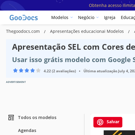
Obtenha acesso ilimit
Modelos
Negócio
Igreja
Educa
Thegoodocs.com
Apresentações educacionai Modelos
Apresentação SEL com Cores d
Usar isso grátis modelo com Google 
4.22 (2 avaliações)
•
Última atualização
July 4, 20
ADVERTISEMENT
Todos os modelos
Salvar
Agendas