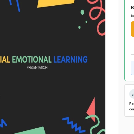
B
E
Pe
co